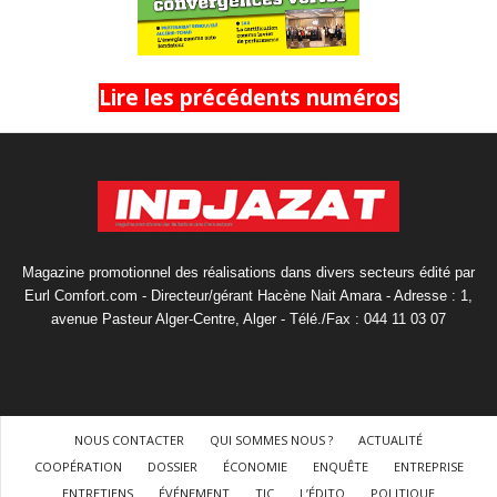
Lire les précédents numéros
Magazine promotionnel des réalisations dans divers secteurs édité par
Eurl Comfort.com - Directeur/gérant Hacène Nait Amara - Adresse : 1,
avenue Pasteur Alger-Centre, Alger - Télé./Fax : 044 11 03 07
NOUS CONTACTER
QUI SOMMES NOUS ?
ACTUALITÉ
COOPÉRATION
DOSSIER
ÉCONOMIE
ENQUÊTE
ENTREPRISE
ENTRETIENS
ÉVÉNEMENT
TIC
L’ÉDITO
POLITIQUE