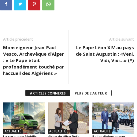
Article précédent
Article suivant
Monseigneur Jean-Paul
Le Pape Léon XIV au pays
Vesco, Archevêque d’Alger
de Saint Augustin : «Veni,
: « Le Pape était
Vidi, Vixi…» (*)
profondément touché par
l’accueil des Algériens »
ARTICLES CONNEXES
PLUS DE L'AUTEUR
ACTUALITÉ
ACTUALITÉ
ACTUALITÉ
La caravane Mobilis
Visite de Alice Rufo,
Ballet diplomatique