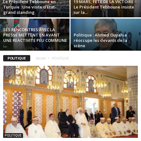
Le Président Tebboune en
19 MARS, FETE DE LA VICTOIRE :
Turquie : Une visite d’Etat-
Le Président Tebboune insiste
grand standing
sur la...
SES RENCONTRES AVEC LA
PRESSE METTENT EN AVANT
Politique : Ahmed Ouyahia
UNE REACTIVITE PEU COMMUNE
réoccupe les devants de la
:...
scène
POLITIQUE
Accueil
POLITIQUE
POLITIQUE