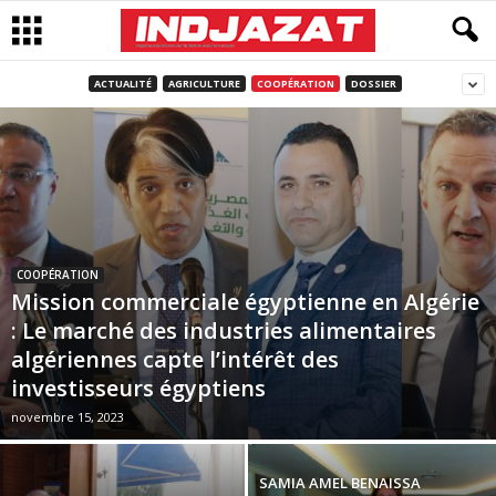
ACTUALITÉ
AGRICULTURE
COOPÉRATION
DOSSIER
COOPÉRATION
Mission commerciale égyptienne en Algérie
: Le marché des industries alimentaires
algériennes capte l’intérêt des
investisseurs égyptiens
novembre 15, 2023
SAMIA AMEL BENAISSA