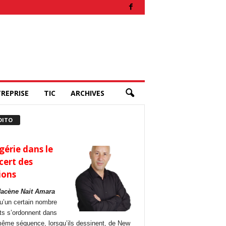
REPRISE
TIC
ARCHIVES
DITO
gérie dans le
cert des
ions
Hacène Nait Amara
u’un certain nombre
its s’ordonnent dans
ême séquence, lorsqu’ils dessinent, de New