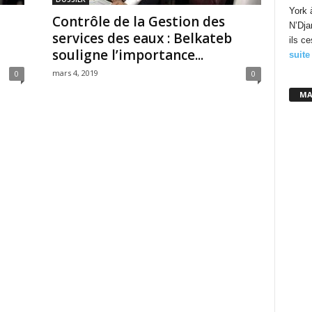
York 
Contrôle de la Gestion des
N’Dja
services des eaux : Belkateb
ils c
souligne l’importance...
suite
mars 4, 2019
0
0
MA