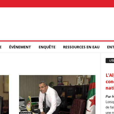
E
ÉVÉNEMENT
ENQUÊTE
RESSOURCES EN EAU
ENT
L’É
L’Al
con
nat
Par 
Lorsq
de fa
une m
DOSSIER