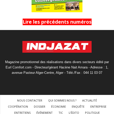
Lire les précédents numéros
Magazine promotionnel des réalisations dans divers secteurs édité par
Eurl Comfort.com - Directeur/gérant Hacène Nait Amara - Adresse : 1,
avenue Pasteur Alger-Centre, Alger - Télé./Fax : 044 11 03 07
NOUS CONTACTER
QUI SOMMES NOUS ?
ACTUALITÉ
COOPÉRATION
DOSSIER
ÉCONOMIE
ENQUÊTE
ENTREPRISE
ENTRETIENS
ÉVÉNEMENT
TIC
L’ÉDITO
POLITIQUE