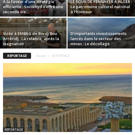
A la faveur d’une stratégie
LE SOUK DE YENNAYER A ALGER :
efficiente : Socothyd s’offre une
Le patrimoine culturel national
seconde vie…
à l’honneur
Virée à EMBAG de Bordj Bou
D’importants investissements
Arréridj : La relance, après la
lancés dans le secteur des
stagnation
mines : Le décollage
REPORTAGE
Accueil
REPORTAGE
REPORTAGE