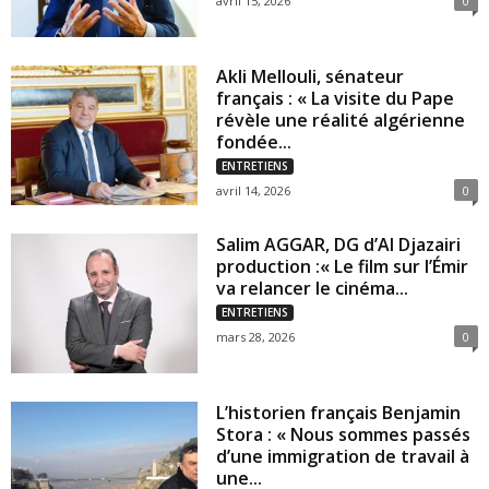
avril 15, 2026
0
Akli Mellouli, sénateur
français : « La visite du Pape
révèle une réalité algérienne
fondée...
ENTRETIENS
avril 14, 2026
0
Salim AGGAR, DG d’Al Djazairi
production :« Le film sur l’Émir
va relancer le cinéma...
ENTRETIENS
mars 28, 2026
0
L’historien français Benjamin
Stora : « Nous sommes passés
d’une immigration de travail à
une...