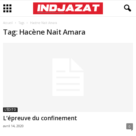
Accueil
Tags
Hacène Nait Amara
Tag: Hacène Nait Amara
L'ÉDITO
L’épreuve du confinement
avril 14, 2020
0