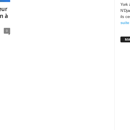
York 
eur
N’Dja
n à
ils c
suite
0
MA