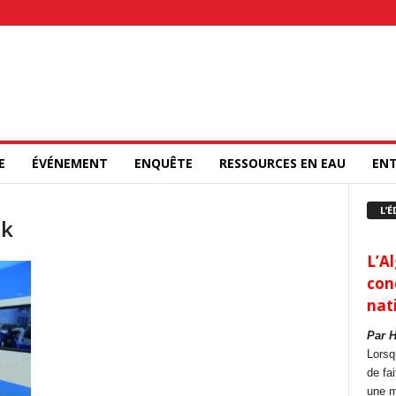
E
ÉVÉNEMENT
ENQUÊTE
RESSOURCES EN EAU
ENT
L’É
ak
L’Al
con
nat
Par 
Lorsq
de fa
une m