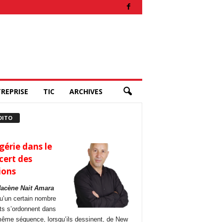
REPRISE
TIC
ARCHIVES
DITO
gérie dans le
cert des
ions
Hacène Nait Amara
u’un certain nombre
its s’ordonnent dans
ême séquence, lorsqu’ils dessinent, de New