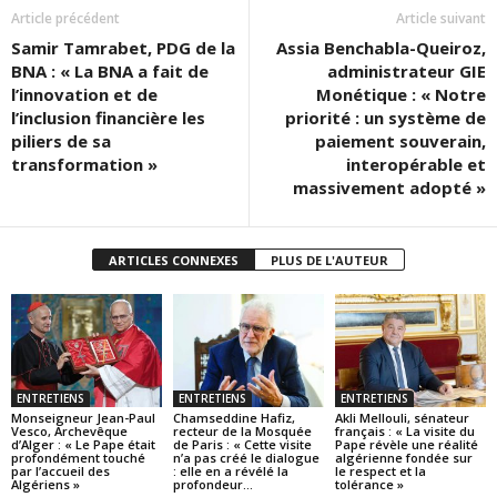
Article précédent
Article suivant
Samir Tamrabet, PDG de la
Assia Benchabla-Queiroz,
BNA : « La BNA a fait de
administrateur GIE
l’innovation et de
Monétique : « Notre
l’inclusion financière les
priorité : un système de
piliers de sa
paiement souverain,
transformation »
interopérable et
massivement adopté »
ARTICLES CONNEXES
PLUS DE L'AUTEUR
ENTRETIENS
ENTRETIENS
ENTRETIENS
Monseigneur Jean-Paul
Chamseddine Hafiz,
Akli Mellouli, sénateur
Vesco, Archevêque
recteur de la Mosquée
français : « La visite du
d’Alger : « Le Pape était
de Paris : « Cette visite
Pape révèle une réalité
profondément touché
n’a pas créé le dialogue
algérienne fondée sur
par l’accueil des
: elle en a révélé la
le respect et la
Algériens »
profondeur...
tolérance »