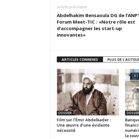
Article précédent
Abdelhakim Bensaoula DG de l’ANP
Forum Meet-TIC : «Notre rôle est
d’accompagner les start-up
innovantes»
ARTICLES CONNEXES
PLUS DE L'AUTEU
DOSSIER
DOSSIE
Film sur l’Émir Abdelkader :
Banque
Une œuvre d’une évidente
financi
nécessité
numériq
la souv