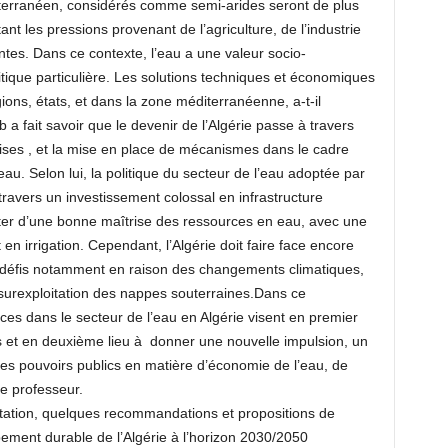
iterranéen, considérés comme semi-arides seront de plus
nt les pressions provenant de l’agriculture, de l’industrie
antes. Dans ce contexte, l’eau a une valeur socio-
ique particulière. Les solutions techniques et économiques
égions, états, et dans la zone méditerranéenne, a-t-il
 fait savoir que le devenir de l’Algérie passe à travers
ises , et la mise en place de mécanismes dans le cadre
u. Selon lui, la politique du secteur de l’eau adoptée par
travers un investissement colossal en infrastructure
oter d’une bonne maîtrise des ressources en eau, avec une
en irrigation. Cependant, l’Algérie doit faire face encore
 défis notamment en raison des changements climatiques,
surexploitation des nappes souterraines.Dans ce
ces dans le secteur de l’eau en Algérie visent en premier
s et en deuxième lieu à donner une nouvelle impulsion, un
les pouvoirs publics en matière d’économie de l’eau, de
le professeur.
tation, quelques recommandations et propositions de
pement durable de l’Algérie à l’horizon 2030/2050