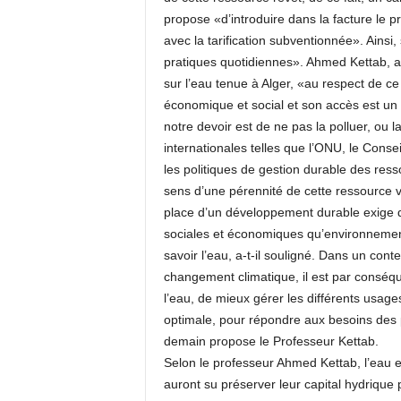
propose «d’introduire dans la facture le p
avec la tarification subventionnée». Ainsi, 
pratiques quotidiennes». Ahmed Kettab, a 
sur l’eau tenue à Alger, «au respect de c
économique et social et son accès est un 
notre devoir est de ne pas la polluer, ou l
internationales telles que l’ONU, le Cons
les politiques de gestion durable des res
sens d’une pérennité de cette ressource v
place d’un développement durable exige d
sociales et économiques qu’environnementa
savoir l’eau, a-t-il souligné. Dans un cont
changement climatique, il est par conséqu
l’eau, de mieux gérer les différents usage
optimale, pour répondre aux besoins des 
demain propose le Professeur Kettab.
Selon le professeur Ahmed Kettab, l’eau es
auront su préserver leur capital hydrique p