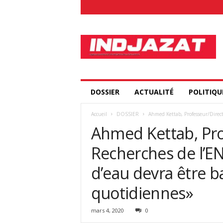
I
n
d
j
a
z
a
DOSSIER
ACTUALITÉ
POLITIQU
t
.
Accueil
DOSSIER
Ahmed Kettab, Professeur/Directe
c
Ahmed Kettab, Pro
o
m
Recherches de l’ENP
d’eau devra être b
quotidiennes»
mars 4, 2020
0