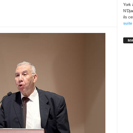
York 
N’Dja
ils c
suite
MA