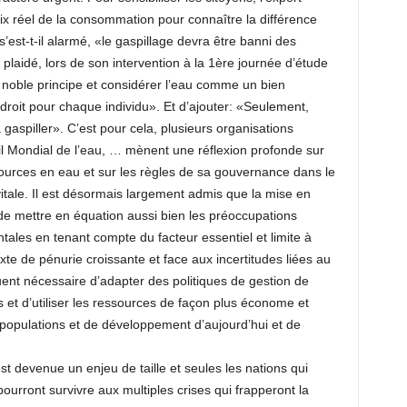
rix réel de la consommation pour connaître la différence
s’est-t-il alarmé, «le gaspillage devra être banni des
plaidé, lors de son intervention à la 1ère journée d’étude
e noble principe et considérer l’eau comme un bien
droit pour chaque individu». Et d’ajouter: «Seulement,
a gaspiller». C’est pour cela, plusieurs organisations
eil Mondial de l’eau, … mènent une réflexion profonde sur
sources en eau et sur les règles de sa gouvernance dans le
itale. Il est désormais largement admis que la mise en
e mettre en équation aussi bien les préoccupations
les en tenant compte du facteur essentiel et limite à
exte de pénurie croissante et face aux incertitudes liées au
ent nécessaire d’adapter des politiques de gestion de
s et d’utiliser les ressources de façon plus économe et
populations et de développement d’aujourd’hui et de
t devenue un enjeu de taille et seules les nations qui
ourront survivre aux multiples crises qui frapperont la