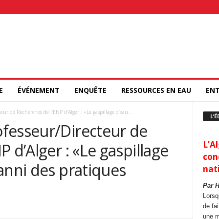
E
ÉVÉNEMENT
ENQUÊTE
RESSOURCES EN EAU
ENT
ur de Recherches de l’ENP d’Alger : «Le gaspillage d’eau...
L’É
fesseur/Directeur de
L’Al
 d’Alger : «Le gaspillage
con
anni des pratiques
nat
Par 
Lorsq
de fa
une m