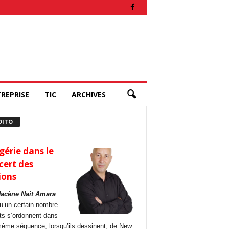
REPRISE
TIC
ARCHIVES
DITO
gérie dans le
cert des
ions
Hacène Nait Amara
u’un certain nombre
its s’ordonnent dans
ême séquence, lorsqu’ils dessinent, de New