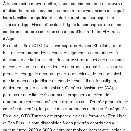
À travers cette nouvelle offre, la compagnie met tout en œuvre et
déploie de grands moyens pour assurer aux vacanciers ainsi qu’à
leurs familles tranquillité et confort durant tout leur séjour en
Tunisie indique HassenKhelifati, Pdg de la compagnie lors d’une
conférence de presse organisée aujourd’hui à l’hôtel El Aurassi
d’Alger.
En effet, l’offre «OTO Tunizen» explique Hassen Khelifati a pour
but d’accompagner les vacanciers algériens automobilistes à
destination de la Tunisie afin de leur assurer un service assistance
en cas de panne ou d’accident. A ce propos, ajoute-t-il, l’assureur
prend en charge le dépannage de leur véhicule, le recours ainsi
que la protection juridique en cas de besoin. Il est à souligner,
également, qu’en cas de sinistre, Générale Assistance (GA), le
partenaire de Alliance Assurances, proposera au client des
réparateurs conventionnés en lui garantissant l’entrée prioritaire, le
contrôle des coûts, la qualité des réparations et des tarifs négociés.
En outre, OTO Tunizen est proposée en deux formules : Zen Light
et Zen Plus. Ils sont disponibles à des prix très abordables qui
varient entre 2000 à 3000 dinars par mois en hors taxes selon le