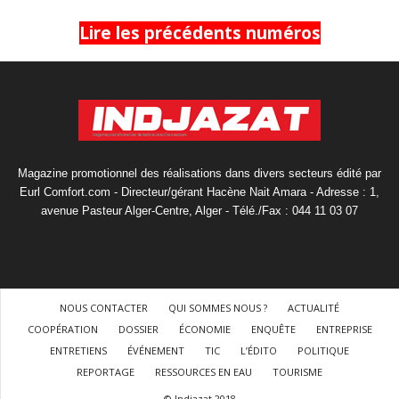
Lire les précédents numéros
Magazine promotionnel des réalisations dans divers secteurs édité par
Eurl Comfort.com - Directeur/gérant Hacène Nait Amara - Adresse : 1,
avenue Pasteur Alger-Centre, Alger - Télé./Fax : 044 11 03 07
NOUS CONTACTER
QUI SOMMES NOUS ?
ACTUALITÉ
COOPÉRATION
DOSSIER
ÉCONOMIE
ENQUÊTE
ENTREPRISE
ENTRETIENS
ÉVÉNEMENT
TIC
L’ÉDITO
POLITIQUE
REPORTAGE
RESSOURCES EN EAU
TOURISME
© Indjazat 2018