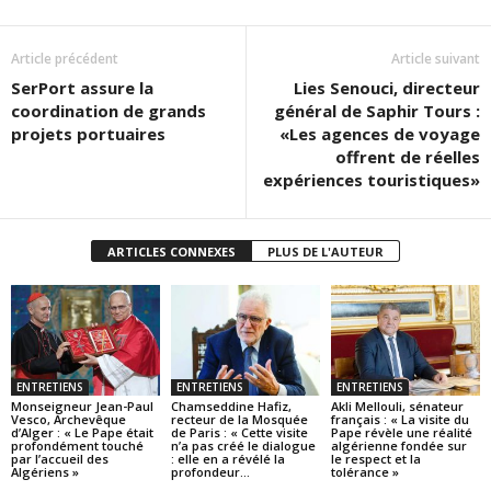
Article précédent
Article suivant
SerPort assure la
Lies Senouci, directeur
coordination de grands
général de Saphir Tours :
projets portuaires
«Les agences de voyage
offrent de réelles
expériences touristiques»
ARTICLES CONNEXES
PLUS DE L'AUTEUR
ENTRETIENS
ENTRETIENS
ENTRETIENS
Monseigneur Jean-Paul
Chamseddine Hafiz,
Akli Mellouli, sénateur
Vesco, Archevêque
recteur de la Mosquée
français : « La visite du
d’Alger : « Le Pape était
de Paris : « Cette visite
Pape révèle une réalité
profondément touché
n’a pas créé le dialogue
algérienne fondée sur
par l’accueil des
: elle en a révélé la
le respect et la
Algériens »
profondeur...
tolérance »