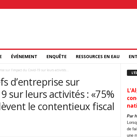
E
ÉVÉNEMENT
ENQUÊTE
RESSOURCES EN EAU
ENT
ise sur l’impact du Covid-19 sur leurs activités...
L’É
fs d’entreprise sur
L’Al
9 sur leurs activités : «75%
con
vent le contentieux fiscal
nat
Par 
Lorsq
de fa
une m