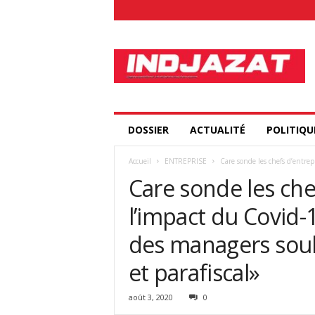
I
n
d
j
a
z
a
DOSSIER
ACTUALITÉ
POLITIQU
t
.
Accueil
ENTREPRISE
Care sonde les chefs d’entrepr
c
Care sonde les che
o
m
l’impact du Covid-1
des managers soulè
et parafiscal»
août 3, 2020
0