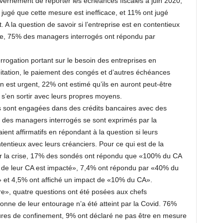
uvernement de reporter les échéances fiscales à juin 2020,
 jugé que cette mesure est inefficace, et 11% ont jugé
 A la question de savoir si l’entreprise est en contentieux
rvie, 75% des managers interrogés ont répondu par
errogation portant sur le besoin des entreprises en
itation, le paiement des congés et d’autres échéances
 est urgent, 22% ont estimé qu’ils en auront peut-être
 s’en sortir avec leurs propres moyens.
ses sont engagées dans des crédits bancaires avec des
des managers interrogés se sont exprimés par la
ient affirmatifs en répondant à la question si leurs
entieux avec leurs créanciers. Pour ce qui est de la
 par la crise, 17% des sondés ont répondu que «100% du CA
 de leur CA est impacté», 7,4% ont répondu par «40% du
t 4,5% ont affiché un impact de «10% du CA».
ire», quatre questions ont été posées aux chefs
nne de leur entourage n’a été atteint par la Covid. 76%
ures de confinement, 9% ont déclaré ne pas être en mesure