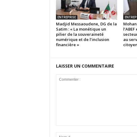
ENTREPRISE
ENTREP
Madjid Messaoudene, DG de la
Mohand
Satim : « La monétique un
l’ABEF 
pilier de la souveraineté
secteu
numérique et de l’inclusion
au serv
financière »
citoyen
LAISSER UN COMMENTAIRE