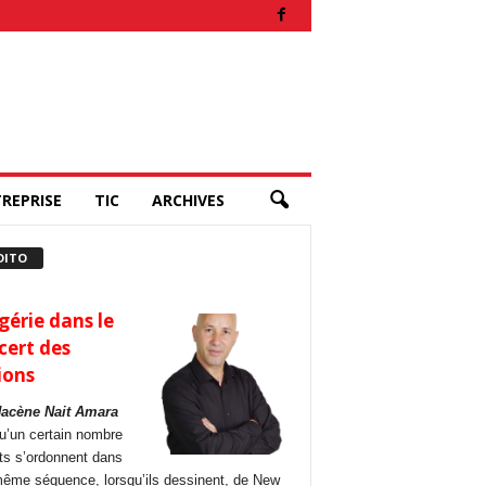
REPRISE
TIC
ARCHIVES
DITO
gérie dans le
cert des
ions
Hacène Nait Amara
u’un certain nombre
its s’ordonnent dans
ême séquence, lorsqu’ils dessinent, de New