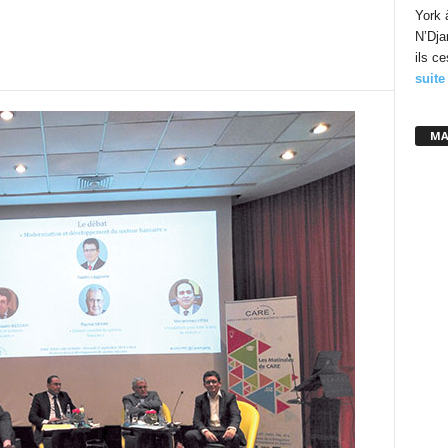
York 
N’Dja
ils c
suite
MA