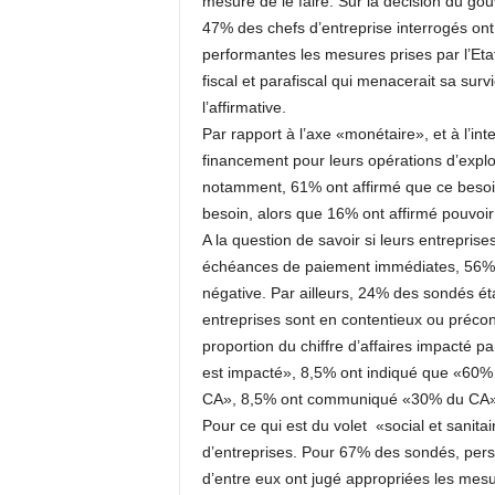
mesure de le faire. Sur la décision du go
47% des chefs d’entreprise interrogés ont
performantes les mesures prises par l’Etat.
fiscal et parafiscal qui menacerait sa su
l’affirmative.
Par rapport à l’axe «monétaire», et à l’int
financement pour leurs opérations d’explo
notamment, 61% ont affirmé que ce besoin
besoin, alors que 16% ont affirmé pouvoir
A la question de savoir si leurs entrepri
échéances de paiement immédiates, 56% 
négative. Par ailleurs, 24% des sondés éta
entreprises sont en contentieux ou précont
proportion du chiffre d’affaires impacté
est impacté», 8,5% ont indiqué que «60%
CA», 8,5% ont communiqué «30% du CA» e
Pour ce qui est du volet «social et sanita
d’entreprises. Pour 67% des sondés, perso
d’entre eux ont jugé appropriées les mes