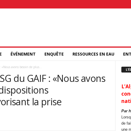
E
ÉVÉNEMENT
ENQUÊTE
RESSOURCES EN EAU
ENT
 «Nous avons besoin de plus...
L’É
 SG du GAIF : «Nous avons
L’Al
dispositions
con
orisant la prise
nat
Par 
Lorsq
de fa
une m