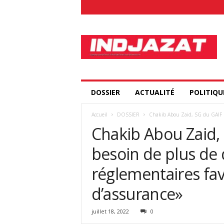
I
n
d
j
a
z
a
DOSSIER
ACTUALITÉ
POLITIQU
t
.
Accueil
DOSSIER
Chakib Abou Zaid, SG du GAIF :
c
Chakib Abou Zaid,
o
m
besoin de plus de 
réglementaires fav
d’assurance»
juillet 18, 2022
0