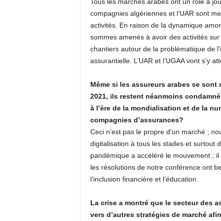
Tous les marchés arabes ont un rôle à joue
compagnies algériennes et l’UAR sont memb
activités. En raison de la dynamique amor
sommes amenés à avoir des activités sur
chantiers autour de la problématique de l’
assurantielle. L’UAR et l’UGAA vont s’y at
Même si les assureurs arabes se sont mo
2021, ils restent néanmoins condamn
à l’ère de la mondialisation et de la nu
compagnies d’assurances?
Ceci n’est pas le propre d’un marché ; n
digitalisation à tous les stades et surtout 
pandémique a accéléré le mouvement ; il a
les résolutions de notre conférence ont bea
l’inclusion financière et l’éducation.
La crise a montré que le secteur des 
vers d’autres stratégies de marché afi