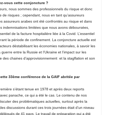
z-vous cette conjoncture ?
reurs, nous sommes des professionnels du risque et donc
e de risques ; cependant, nous en tant qu’assureurs
Les assureurs arabes ont été confrontés au risque et dans
des indemnisations limitées que nous avons déboursées,
entiel de la facture hospitalière liée à la Covid. L’essentiel
rant la période de confinement. La conjoncture actuelle est
teurs déstabilisant les économies nationales, à savoir les
uerre entre la Russie et l’Ukraine et l’impact sur les
se des chaines d’approvisionnement et la stagflation et son
cette 33ème conférence de la GAIF abritée par
remière s’étant tenue en 1978 et après deux reports
ver avec panache, ce qui a été le cas. Le contenu de nos
scuter des problématiques actuelles, surtout après la
des discussions durant ces trois journées était d’un niveau
délégués de 41 pays. Le travail de préparation qui a été