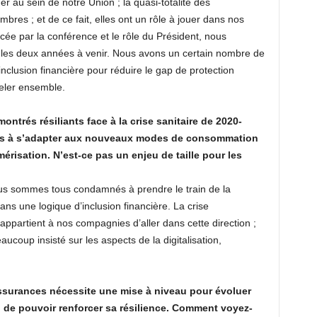
r au sein de notre Union ; la quasi-totalité des
res ; et de ce fait, elles ont un rôle à jouer dans nos
cée par la conférence et le rôle du Président, nous
 les deux années à venir. Nous avons un certain nombre de
inclusion financière pour réduire le gap de protection
teler ensemble.
ntrés résiliants face à la crise sanitaire de 2020-
és à s’adapter aux nouveaux modes de consommation
mérisation. N’est-ce pas un enjeu de taille pour les
ous sommes tous condamnés à prendre le train de la
dans une logique d’inclusion financière. La crise
ppartient à nos compagnies d’aller dans cette direction ;
ucoup insisté sur les aspects de la digitalisation,
assurances nécessite une mise à niveau pour évoluer
n de pouvoir renforcer sa résilience. Comment voyez-