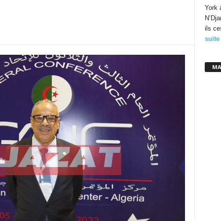
York 
N’Dja
ils c
suite
MA