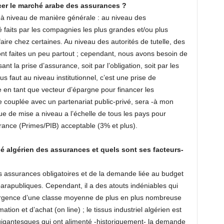
cer le marché arabe des assurances ?
se à niveau de manière générale : au niveau des
faits par les compagnies les plus grandes et/ou plus
 faire chez certaines. Au niveau des autorités de tutelle, des
nt faites un peu partout ; cependant, nous avons besoin de
nt la prise d’assurance, soit par l’obligation, soit par les
us faut au niveau institutionnel, c’est une prise de
 en tant que vecteur d’épargne pour financer les
e couplée avec un partenariat public-privé, sera -à mon
e de mise a niveau a l’échelle de tous les pays pour
urance (Primes/PIB) acceptable (3% et plus).
é algérien des assurances et quels sont ses facteurs-
assurances obligatoires et de la demande liée au budget
parapubliques. Cependant, il a des atouts indéniables qui
mergence d’une classe moyenne de plus en plus nombreuse
on et d’achat (on line) ; le tissus industriel algérien est
igantesques qui ont alimenté -historiquement- la demande