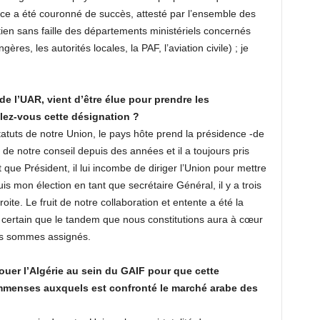
lace a été couronné de succès, attesté par l’ensemble des
tien sans faille des départements ministériels concernés
res, les autorités locales, la PAF, l’aviation civile) ; je
 de l’UAR, vient d’être élue pour prendre les
ez-vous cette désignation ?
tatuts de notre Union, le pays hôte prend la présidence -de
de notre conseil depuis des années et il a toujours pris
t que Président, il lui incombe de diriger l’Union pour mettre
is mon élection en tant que secrétaire Général, il y a trois
ite. Le fruit de notre collaboration et entente a été la
 certain que le tandem que nous constitutions aura à cœur
ous sommes assignés.
uer l’Algérie au sein du GAIF pour que cette
 immenses auxquels est confronté le marché arabe des