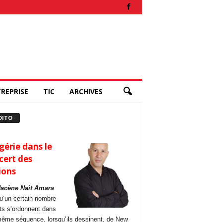
REPRISE
TIC
ARCHIVES
DITO
gérie dans le
cert des
ions
Hacène Nait Amara
u’un certain nombre
its s’ordonnent dans
ême séquence, lorsqu’ils dessinent, de New