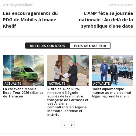
Article précédent
Article suivant
Les encouragements du
L’ANP fête sa journée
PDG de Mobilis à Imane
nationale : Au delà de la
Khelif
symbolique d’une date
ARTICLES CONNEXES
PLUS DE L'AUTEUR
ACTUALITÉ
ACTUALITÉ
ACTUALITÉ
La caravane Mobilis
Visite de Alice Rufo,
Ballet diplomatique
Road Tour 2026 s’élance
ministre déléguée
intense au mois de mai :
de Tlemcen
auprès de la ministre
Alger reprend la main
française des Armées et
des Anciens
combattants en Algérie :
Mémoire, défense et
intérêt...