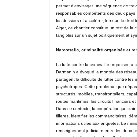
permet d’envisager une séquence de travai
responsables compétents des deux pays p
les dossiers et accélérer, lorsque le droi
Alger, ce chantier constitue un test de la 
tangibles sur un sujet politiquement et s
Narcotrafic, criminalité organisée et r
La lutte contre la criminalité organisée a
Darmanin a évoqué la montée des réseaux d
partagent la difficulté de lutter contre le
psychotropes. Cette problématique dépass
structurés, mobiles, transfrontaliers, capa
routes maritimes, les circuits financiers e
Dans ce contexte, la coopération judiciai
filières, identifier les commanditaires, dé
informations utiles aux enquêtes. Le minist
renseignement judiciaire entre les deux p