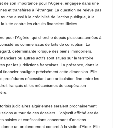
et de son importance pour l’Algérie, engagée dans une
és et transférés à l’étranger. La question ne relève pas
touche aussi à la crédibilité de l’action publique, à la
a lutte contre les circuits financiers illicites.
ère pour l’Algérie, qui cherche depuis plusieurs années à
fs considérés comme issus de faits de corruption. La
t égard, déterminante lorsque des biens immobiliers,
nanciers ou autres actifs sont situés sur le territoire
es par les juridictions françaises. La présence, dans la
l financier souligne précisément cette dimension. Elle
 procédures nécessitant une articulation fine entre les
roit français et les mécanismes de coopération
ière.
torités judiciaires algériennes seraient prochainement
cussions autour de ces dossiers. L’objectif affiché est de
 les saisies et confiscations concernant d’anciens
 donne un prolongement concret à la visite d’Alger. Elle