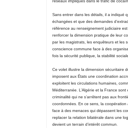
réseaux impliqués dans le trafic de cocaï
Sans entrer dans les détails, il a indiqué
échangées et que des demandes d’extraditi
référence au renseignement judiciaire est
renforcer la dimension pratique de leur c
par les magistrats, les enquêteurs et les 
conscience commune face à des organisati
fois la sécurité publique, la stabilité sociale
Ce volet illustre la dimension sécuritaire d
imposent aux États une coordination accru
exploitent les circulations humaines, comm
Méditerranée. L’Algérie et la France son
criminalité qui ne s’arrêtent pas aux front
coordonnées. En ce sens, la coopération
face à des menaces qui dépassent les com
replacer la relation bilatérale dans une log
devient un terrain d’intérêt commun.