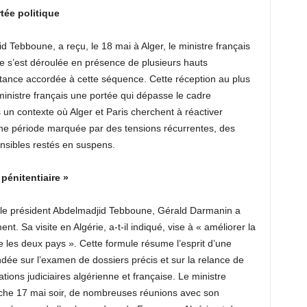
rtée politique
 Tebboune, a reçu, le 18 mai à Alger, le ministre français
e s’est déroulée en présence de plusieurs hauts
rtance accordée à cette séquence. Cette réception au plus
 ministre français une portée qui dépasse le cadre
ns un contexte où Alger et Paris cherchent à réactiver
ne période marquée par des tensions récurrentes, des
ensibles restés en suspens.
 pénitentiaire »
ée le président Abdelmadjid Tebboune, Gérald Darmanin a
nt. Sa visite en Algérie, a-t-il indiqué, vise à « améliorer la
re les deux pays ». Cette formule résume l’esprit d’une
ée sur l’examen de dossiers précis et sur la relance de
tions judiciaires algérienne et française. Le ministre
nche 17 mai soir, de nombreuses réunions avec son