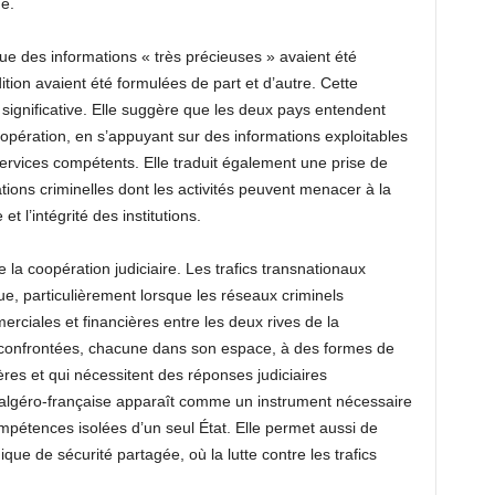
ne.
 que des informations « très précieuses » avaient été
on avaient été formulées de part et d’autre. Cette
 significative. Elle suggère que les deux pays entendent
oopération, en s’appuyant sur des informations exploitables
services compétents. Elle traduit également une prise de
ons criminelles dont les activités peuvent menacer à la
 et l’intégrité des institutions.
e la coopération judiciaire. Les trafics transnationaux
e, particulièrement lorsque les réseaux criminels
erciales et financières entre les deux rives de la
t confrontées, chacune dans son espace, à des formes de
ières et qui nécessitent des réponses judiciaires
 algéro-française apparaît comme un instrument nécessaire
pétences isolées d’un seul État. Elle permet aussi de
ique de sécurité partagée, où la lutte contre les trafics