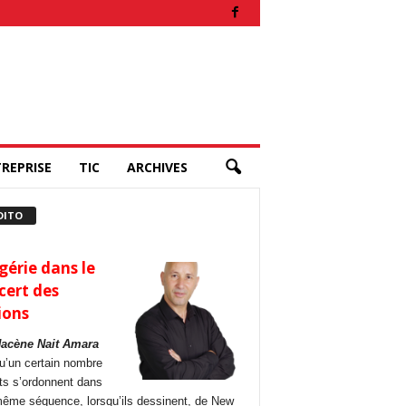
REPRISE
TIC
ARCHIVES
DITO
gérie dans le
cert des
ions
Hacène Nait Amara
u’un certain nombre
its s’ordonnent dans
ême séquence, lorsqu’ils dessinent, de New