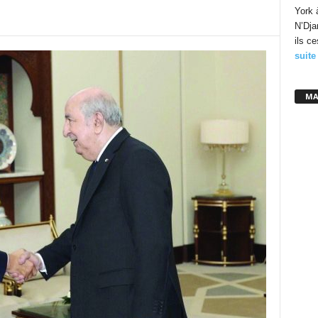
York 
N’Dja
ils c
suite
MA