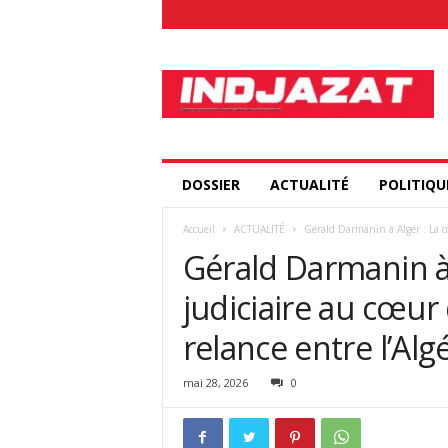
I
n
d
j
a
z
a
DOSSIER
ACTUALITÉ
POLITIQU
t
.
Accueil
ACTUALITÉ
Gérald Darmanin à Alger : La c
c
Gérald Darmanin à 
o
m
judiciaire au cœu
relance entre l’Alg
mai 28, 2026
0