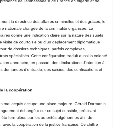
 présence de l’ambassadeur de France en Algérie et de
nt la directrice des affaires criminelles et des grâces, le
ure nationale chargée de la criminalité organisée. La
aires donne une indication claire sur la nature des sujets
une visite de courtoisie ou d’un déplacement diplomatique
tour de dossiers techniques, parfois complexes,
trats spécialisés. Cette configuration traduit aussi la volonté
ation annoncée, en passant des déclarations d’intention à
s demandes d’entraide, des saisies, des confiscations et
de la coopération
ens mal acquis occupe une place majeure. Gérald Darmanin
longuement échangé » sur ce sujet sensible, précisant
té formulées par les autorités algériennes afin de
 avec la coopération de la justice française. Ce chiffre