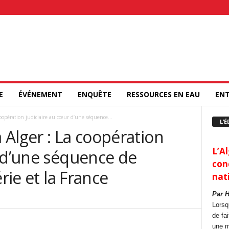
E
ÉVÉNEMENT
ENQUÊTE
RESSOURCES EN EAU
ENT
oopération judiciaire au cœur d’une séquence...
L’É
Alger : La coopération
L’Al
r d’une séquence de
con
érie et la France
nat
Par 
Lorsq
de fa
une m