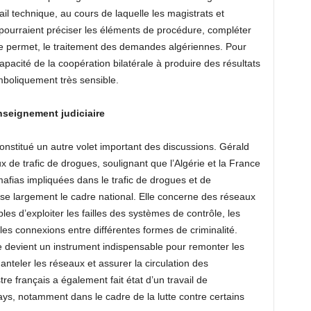
l technique, au cours de laquelle les magistrats et
ourraient préciser les éléments de procédure, compléter
t le permet, le traitement des demandes algériennes. Pour
capacité de la coopération bilatérale à produire des résultats
ymboliquement très sensible.
enseignement judiciaire
 constitué un autre volet important des discussions. Gérald
e trafic de drogues, soulignant que l’Algérie et la France
s mafias impliquées dans le trafic de drogues et de
e largement le cadre national. Elle concerne des réseaux
bles d’exploiter les failles des systèmes de contrôle, les
t les connexions entre différentes formes de criminalité.
re devient un instrument indispensable pour remonter les
manteler les réseaux et assurer la circulation des
re français a également fait état d’un travail de
ays, notamment dans le cadre de la lutte contre certains