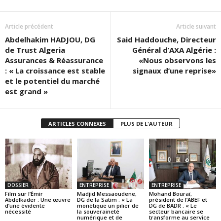
Article précédent
Article suivant
Abdelhakim HADJOU, DG
Said Haddouche, Directeur
de Trust Algeria
Général d’AXA Algérie :
Assurances & Réassurance
«Nous observons les
: « La croissance est stable
signaux d’une reprise»
et le potentiel du marché
est grand »
ARTICLES CONNEXES
PLUS DE L'AUTEUR
DOSSIER
ENTREPRISE
ENTREPRISE
Film sur l’Émir
Madjid Messaoudene,
Mohand Bouraï,
Abdelkader : Une œuvre
DG de la Satim : « La
président de l’ABEF et
d’une évidente
monétique un pilier de
DG de BADR : « Le
nécessité
la souveraineté
secteur bancaire se
numérique et de
transforme au service