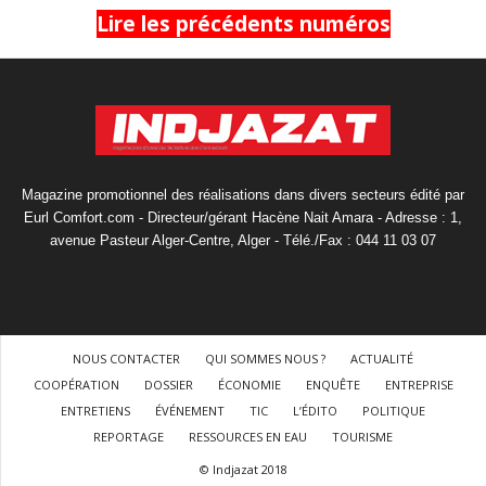
Lire les précédents numéros
Magazine promotionnel des réalisations dans divers secteurs édité par
Eurl Comfort.com - Directeur/gérant Hacène Nait Amara - Adresse : 1,
avenue Pasteur Alger-Centre, Alger - Télé./Fax : 044 11 03 07
NOUS CONTACTER
QUI SOMMES NOUS ?
ACTUALITÉ
COOPÉRATION
DOSSIER
ÉCONOMIE
ENQUÊTE
ENTREPRISE
ENTRETIENS
ÉVÉNEMENT
TIC
L’ÉDITO
POLITIQUE
REPORTAGE
RESSOURCES EN EAU
TOURISME
© Indjazat 2018