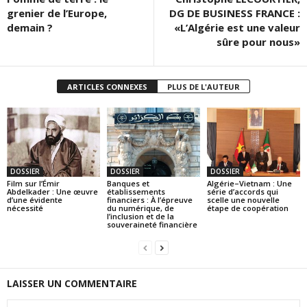
grenier de l’Europe,
DG DE BUSINESS FRANCE :
demain ?
«L’Algérie est une valeur
sûre pour nous»
ARTICLES CONNEXES
PLUS DE L'AUTEUR
DOSSIER
DOSSIER
DOSSIER
Film sur l’Émir
Banques et
Algérie–Vietnam : Une
Abdelkader : Une œuvre
établissements
série d’accords qui
d’une évidente
financiers : À l’épreuve
scelle une nouvelle
nécessité
du numérique, de
étape de coopération
l’inclusion et de la
souveraineté financière
LAISSER UN COMMENTAIRE