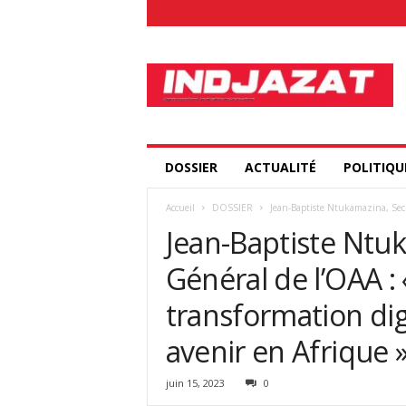
I
n
d
j
a
z
a
DOSSIER
ACTUALITÉ
POLITIQU
t
.
Accueil
DOSSIER
Jean-Baptiste Ntukamazina, Secré
c
Jean-Baptiste Ntuk
o
m
Général de l’OAA : 
transformation digi
avenir en Afrique 
juin 15, 2023
0