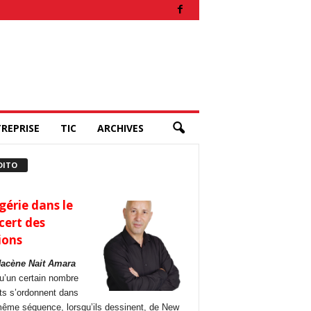
REPRISE
TIC
ARCHIVES
DITO
gérie dans le
cert des
ions
Hacène Nait Amara
u’un certain nombre
its s’ordonnent dans
ême séquence, lorsqu’ils dessinent, de New