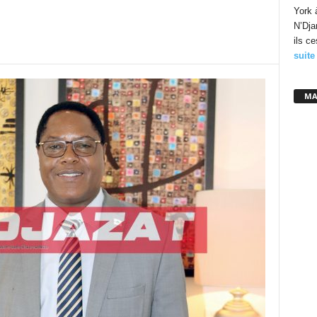
York 
N’Dja
ils c
suite
MA