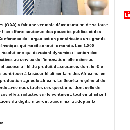
L
s (OAA) a fait une véritable démonstration de sa force
ent les efforts soutenus des pouvoirs publics et des
 Conférence de l’organisation panafricaine une grande
thématique qui mobilise tout le monde. Les 1.800
e résolutions qui devraient dynamiser l’action des
ectives au service de l’innovation, elle-même au
et accessibilité du produit d’assurance, dont le rôle
de contribuer à la sécurité alimentaire des Africains, en
 production agricole africain. Le Secrétaire général de
rde avec nous toutes ces questions, dont celle de
ses effets néfastes sur le continent, tout en affichant
ations du digital n’auront aucun mal à adopter la
ra