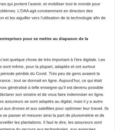
eunes qui portent l’avenir, et mobiliser tout le monde pour
problèmes. L’OAA agit constamment en direction des
n et les aiguiller vers l’utilisation de la technologie afin de
entreprises pour se mettre au diapason de la
 c’est quelque chose de très important à l’ère digitale. Les
se sont même, pour la plupart, adaptés et ont surtout
a période pénible du Covid. Très peu de gens avaient la
urance ; tout se donnait en ligne. Aujourd’hui, ce qui était
ix généralisé à telle enseigne qu’il est devenu possible
éclarer son sinistre et de vous faire indemniser en ligne.
es assureurs se sont adaptés au digital, mais il y a autre
aux drones et aux satellites pour optimiser leur travail. Ils
 va se passer et mesurer ainsi la part de pluviométrie et de
veiller les plantations. Il faut le dire, les assureurs sont
mportance du recours aux technologies, aux avancées