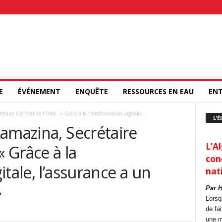
E
ÉVÉNEMENT
ENQUÊTE
RESSOURCES EN EAU
ENT
taire Général de l’OAA : « Grâce à la transformation digitale,...
L’É
amazina, Secrétaire
L’Al
« Grâce à la
con
tale, l’assurance a un
nat
»
Par 
Lorsq
de fa
une m