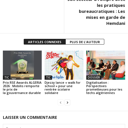
les pratiques
bureaucratiques : Les
mises en garde de
Hemdani
ARTICLES CONNEXES
PLUS DE L'AUTEUR
TIC
TIC
DOSSIER
Prix RSE Awards ALGERIA
Djezzy lance « walk for
Digitalisation :
2026 : Mobilis remporte
school » pour une
Perspectives
le prix de
rentrée scolaire
prometteuses pour les
la gouvernance durable
solidaire
techs algériennes
LAISSER UN COMMENTAIRE