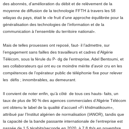
des abonnés, d’amélioration du débit et de relèvement de la
moyenne de diffusion de la technologie FFTH à travers les 58
wilayas du pays, était le «le fruit d’une approche équilibrée pour la
généralisation des technologies de l’information et de la
communication à l’ensemble du territoire national».
Mais de telles prouesses ont reposé, faut- il l’admettre, sur
l’engagement sans failles des travailleurs et cadres d’Algérie
Télécom, sous la férule du P- dg de l’entreprise, Adel Bentoumi, et
ses collaborateurs qui ont eu ce moindre mérite d’avoir cru en les
compétences de l’opérateur public de téléphonie fixe pour relever
les
défis ; innombrables, au demeurant.
Il convient de noter enfin, qu’à côté
de tous ces hauts- faits, un
taux de plus de 90 % des agences commerciales d’Algérie Télécom
ont obtenu le label de la qualité d’accueil «Fi khidmatikoum»,
attribué par l’Institut algérien de normalisation (IANOR), tandis que
la capacité de la bande passante internationale de l’entreprise est
passée de 1.5 térabits/seconde en 2020, à 7.8 tb/s en novembre