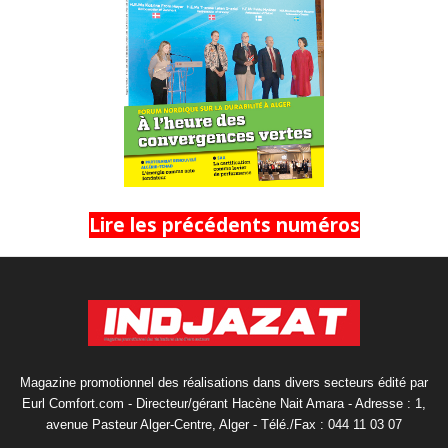
Lire les précédents numéros
Magazine promotionnel des réalisations dans divers secteurs édité par
Eurl Comfort.com - Directeur/gérant Hacène Nait Amara - Adresse : 1,
avenue Pasteur Alger-Centre, Alger - Télé./Fax : 044 11 03 07