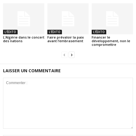
L'ÉDITO
L'ÉDITO
L'ÉDITO
L’Algérie dans le concert
Faire prévaloir la paix
Financer le
des nations
avant l’embrasement
développement, non le
compromettre
LAISSER UN COMMENTAIRE