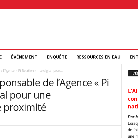
E
ÉVÉNEMENT
ENQUÊTE
RESSOURCES EN EAU
ENT
 l’Agence « Pi Relation » : Le digital pour...
L’É
sponsable de l’Agence « Pi
L’Al
ital pour une
con
 proximité
nat
Par 
Lorsq
de fa
une m