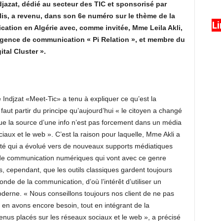
jazat, dédié au secteur des TIC et sponsorisé par
lis, a revenu, dans son 6e numéro sur le thème de la
L
ation en Algérie avec, comme invitée, Mme Leila Akli,
’agence de communication « Pi Relation », et membre du
tal Cluster ».
Indjzat «Meet-Tic» a tenu à expliquer ce qu’est la
faut partir du principe qu’aujourd’hui « le citoyen a changé
ue la source d’une info n’est pas forcement dans un média
iaux et le web ». C’est la raison pour laquelle, Mme Akli a
é qui a évolué vers de nouveaux supports médiatiques
ils de communication numériques qui vont avec ce genre
s, cependant, que les outils classiques gardent toujours
de de la communication, d’où l’intérêt d’utiliser un
oderne. « Nous conseillons toujours nos client de ne pas
s en avons encore besoin, tout en intégrant de la
enus placés sur les réseaux sociaux et le web », a précisé