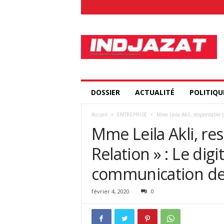
I
n
d
j
a
z
a
DOSSIER
ACTUALITÉ
POLITIQU
t
.
Accueil
ENTREPRISE
Mme Leila Akli, responsable de
c
Mme Leila Akli, re
o
m
Relation » : Le dig
communication de
février 4, 2020
0