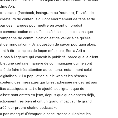
ns de communication classiques et traditionnels car le tout
Mme Akli.
ux sociaux (facebook, instagram ou Youtube), l’invitée de
 créateurs de contenus qui ont énormément de fans et de
es par des marques pour mettre en avant un produit
 de communication ne suffit pas à lui seul, en ce sens que
e campagne de communication est de veiller à ce qu’elle
t de l’innovation ». A la question de savoir pourquoi alors,
uent à être conçues de façon médiocre, Sonia Akli a
 pas à l’agence qui conçoit la publicité, parce que le client
ub et une certaine manière de communiquer qui ne sont
ité de faire très attention au contenu, notamment celui
igitalisés. « La population sur le web et les réseaux
 contenu des messages qui lui est adressée ne devrait pas
ias classiques », a-t-elle ajouté, soulignant que de
lisée sont entrés en jeux, depuis quelques années déjà,
ctionnent très bien et ont un grand impact sur le grand
créé leur propre chaîne podcast ».
 n’a pas manqué d’évoquer la concurrence qui anime les