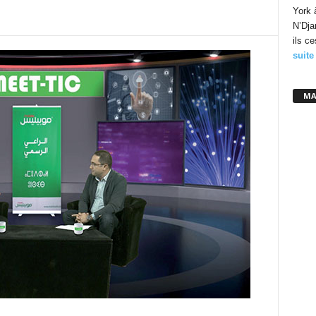
York 
N’Dja
ils c
suite
MA