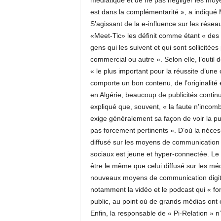
médiatique et de ne pas négliger les moye
est dans la complémentarité », a indiqué 
S’agissant de la e-influence sur les résea
«Meet-Tic» les définit comme étant « des
gens qui les suivent et qui sont sollicité
commercial ou autre ». Selon elle, l’outil
« le plus important pour la réussite d’un
comporte un bon contenu, de l’originalité e
en Algérie, beaucoup de publicités contin
expliqué que, souvent, « la faute n’incombe
exige généralement sa façon de voir la p
pas forcement pertinents ». D’où la nécess
diffusé sur les moyens de communication d
sociaux est jeune et hyper-connectée. Le
être le même que celui diffusé sur les méd
nouveaux moyens de communication digita
notamment la vidéo et le podcast qui « fon
public, au point où de grands médias ont 
Enfin, la responsable de « Pi-Relation »