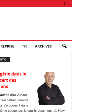
REPRISE
TIC
ARCHIVES
DITO
gérie dans le
cert des
ions
Hacène Nait Amara
u’un certain nombre
its s’ordonnent dans
ême séquence, lorsqu’ils dessinent, de New