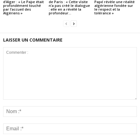
d’Alger : « Le Pape était
de Paris : « Cette visite
Pape révèle une réalité
profondément touché
n’a pas créé le dialogue
algérienne fondée sur
par l’accueil des
: elle en a révélé la
le respect et la
Algériens »
profondeur...
tolérance »
LAISSER UN COMMENTAIRE