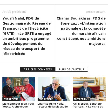
Article précédent
Article suivant
Yousfi Nabil, PDG du
Chahar Boulakhras, PDG de
Gestionnaire du Réseau de
Sonelgaz : «L’intégration
Transport de l’Electricité
nationale et la conquête
(GRTE) : «Le GRTE a engagé
du marché africain
un ambitieux programme
constituent nos ambitions
de développement du
majeurs»
réseau de transport de
l’électricité»
ARTICLES CONNEXES
PLUS DE L'AUTEUR
ENTRETIENS
ENTRETIENS
ENTRETIENS
Monseigneur Jean-Paul
Chamseddine Hafiz,
Akli Mellouli, sénateur
Vesco, Archevêque
recteur de la Mosquée
français : « La visite du