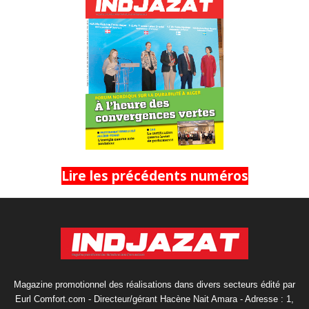
Lire les précédents numéros
Magazine promotionnel des réalisations dans divers secteurs édité par
Eurl Comfort.com - Directeur/gérant Hacène Nait Amara - Adresse : 1,