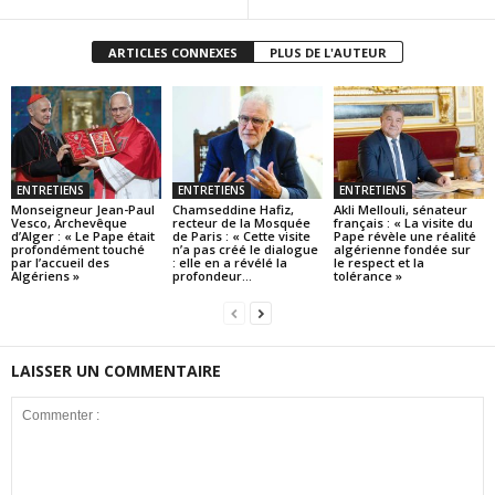
ARTICLES CONNEXES
PLUS DE L'AUTEUR
ENTRETIENS
ENTRETIENS
ENTRETIENS
Monseigneur Jean-Paul
Chamseddine Hafiz,
Akli Mellouli, sénateur
Vesco, Archevêque
recteur de la Mosquée
français : « La visite du
d’Alger : « Le Pape était
de Paris : « Cette visite
Pape révèle une réalité
profondément touché
n’a pas créé le dialogue
algérienne fondée sur
par l’accueil des
: elle en a révélé la
le respect et la
Algériens »
profondeur...
tolérance »
LAISSER UN COMMENTAIRE