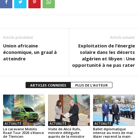
Article précédent
Article suivant
Union africaine
Exploitation de l’énergie
économique, un graal à
solaire dans les déserts
atteindre
algérien et libyen : Une
opportunité à ne pas rater
ARTICLES CONNEXES
PLUS DE L'AUTEUR
ACTUALITÉ
ACTUALITÉ
ACTUALITÉ
La caravane Mobilis
Visite de Alice Rufo,
Ballet diplomatique
Road Tour 2026 s’élance
ministre déléguée
intense au mois de mai :
de Tlemcen
auprès de la ministre
Alger reprend la main