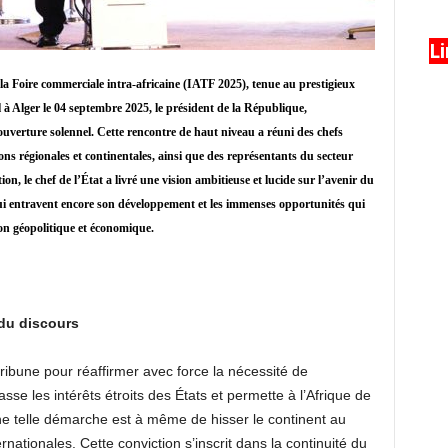
L
la Foire commerciale intra-africaine (IATF 2025), tenue au prestigieux
 à Alger le 04 septembre 2025, le président de la République,
erture solennel. Cette rencontre de haut niveau a réuni des chefs
ons régionales et continentales, ainsi que des représentants du secteur
tion, le chef de l’État a livré une vision ambitieuse et lucide sur l’avenir du
qui entravent encore son développement et les immenses opportunités qui
on géopolitique et économique.
 du discours
ribune pour réaffirmer avec force la nécessité de
sse les intérêts étroits des États et permette à l’Afrique de
une telle démarche est à même de hisser le continent au
rnationales. Cette conviction s’inscrit dans la continuité du