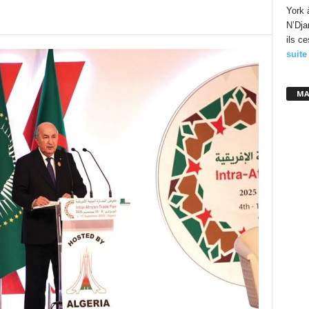
York 
N’Dja
ils c
suite
MA