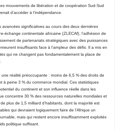
n des mouvements de libération et de coopération Sud-Sud
enait d’accéder à l’indépendance.
s avancées significatives au cours des deux dernières
bre-échange continentale africaine (ZLECAf), l’adhésion de
lissement de partenariats stratégiques avec des puissances
rent insuffisants face à l’ampleur des défis. Il a mis en
entés qui ne changent pas fondamentalement la place de
.
lent une réalité préoccupante : moins de 6,5 % des droits de
et à peine 3 % du commerce mondial. Ces statistiques
potentiel du continent et son influence réelle dans les
rique concentre 30 % des ressources naturelles mondiales et
 plus de 1,5 milliard d’habitants, dont la majorité est
bles qui devraient logiquement faire de l’Afrique un
urnable, mais qui restent encore insuffisamment exploités
s politique suffisant.