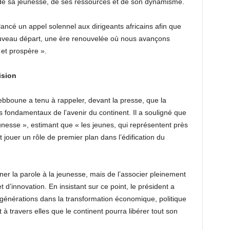
t de sa jeunesse, de ses ressources et de son dynamisme.
 lancé un appel solennel aux dirigeants africains afin que
uveau départ, une ère renouvelée où nous avançons
 et prospère ».
ision
bboune a tenu à rappeler, devant la presse, que la
rs fondamentaux de l’avenir du continent. Il a souligné que
unesse », estimant que « les jeunes, qui représentent près
 jouer un rôle de premier plan dans l’édification du
nner la parole à la jeunesse, mais de l’associer pleinement
d’innovation. En insistant sur ce point, le président a
 générations dans la transformation économique, politique
t à travers elles que le continent pourra libérer tout son