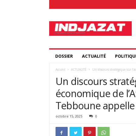
I
n
d
j
a
z
a
DOSSIER
ACTUALITÉ
POLITIQU
t
.
Accueil
ACTUALITÉ
Un discours stratégique sur l’
c
Un discours stratég
o
m
économique de l’Af
Tebboune appelle
octobre 15, 2025
0