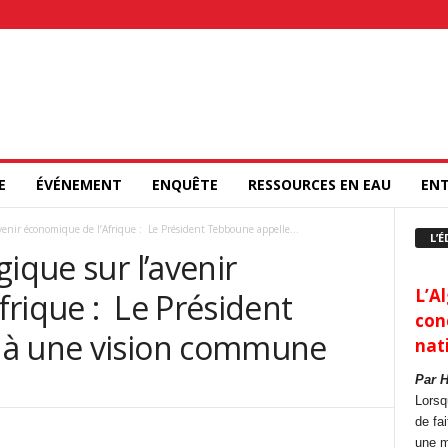
E
ÉVÉNEMENT
ENQUÊTE
RESSOURCES EN EAU
ENT
avenir économique de l’Afrique : Le Président Tebboune appelle...
L’É
ique sur l’avenir
L’Al
rique : Le Président
con
 à une vision commune
nat
Par 
Lorsq
de fa
une m