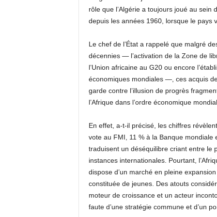
rôle que l’Algérie a toujours joué au sei
depuis les années 1960, lorsque le pays v
Le chef de l’État a rappelé que malgré de
décennies — l’activation de la Zone de li
l’Union africaine au G20 ou encore l’étab
économiques mondiales —, ces acquis demeu
garde contre l’illusion de progrès fragm
l’Afrique dans l’ordre économique mondial
En effet, a-t-il précisé, les chiffres révè
vote au FMI, 11 % à la Banque mondiale 
traduisent un déséquilibre criant entre le 
instances internationales. Pourtant, l’Af
dispose d’un marché en pleine expansion de
constituée de jeunes. Des atouts considéra
moteur de croissance et un acteur inconto
faute d’une stratégie commune et d’un poid