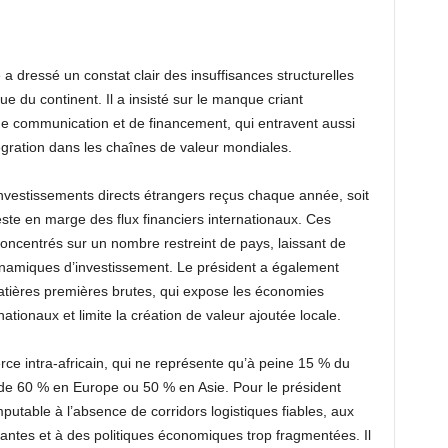
 dressé un constat clair des insuffisances structurelles
e du continent. Il a insisté sur le manque criant
, de communication et de financement, qui entravent aussi
tégration dans les chaînes de valeur mondiales.
investissements directs étrangers reçus chaque année, soit
este en marge des flux financiers internationaux. Ces
concentrés sur un nombre restreint de pays, laissant de
dynamiques d’investissement. Le président a également
ières premières brutes, qui expose les économies
nationaux et limite la création de valeur ajoutée locale.
rce intra-africain, qui ne représente qu’à peine 15 % du
 de 60 % en Europe ou 50 % en Asie. Pour le président
putable à l’absence de corridors logistiques fiables, aux
istantes et à des politiques économiques trop fragmentées. Il