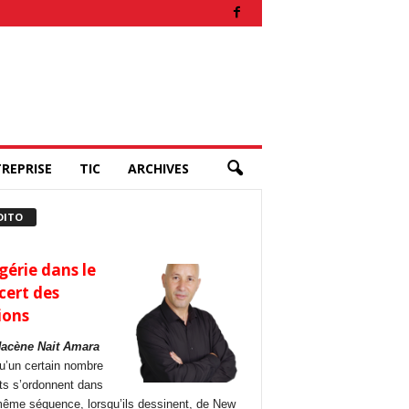
REPRISE
TIC
ARCHIVES
DITO
gérie dans le
cert des
ions
Hacène Nait Amara
u’un certain nombre
its s’ordonnent dans
ême séquence, lorsqu’ils dessinent, de New