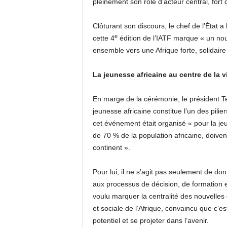
pleinement son rôle d’acteur central, for
Clôturant son discours, le chef de l’État a
e
cette 4
édition de l’IATF marque « un no
ensemble vers une Afrique forte, solidaire
La jeunesse africaine au centre de la v
En marge de la cérémonie, le président Te
jeunesse africaine constitue l’un des pilie
cet événement était organisé « pour la je
de 70 % de la population africaine, doivent
continent ».
Pour lui, il ne s’agit pas seulement de do
aux processus de décision, de formation et 
voulu marquer la centralité des nouvelles
et sociale de l’Afrique, convaincu que c’es
potentiel et se projeter dans l’avenir.