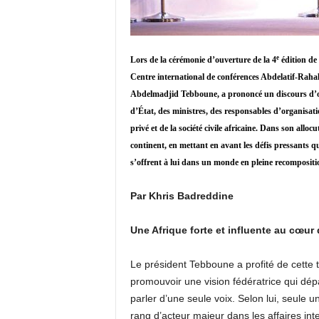
e
Lors de la cérémonie d’ouverture de la 4
édition de 
Centre international de conférences Abdelatif-Rahal
Abdelmadjid Tebboune, a prononcé un discours d’ouv
d’État, des ministres, des responsables d’organisati
privé et de la société civile africaine. Dans son allocu
continent, en mettant en avant les défis pressants 
s’offrent à lui dans un monde en pleine recompositi
Par Khris Badreddine
Une Afrique forte et influente au cœur
Le président Tebboune a profité de cette t
promouvoir une vision fédératrice qui dépa
parler d’une seule voix. Selon lui, seule 
rang d’acteur majeur dans les affaires inte