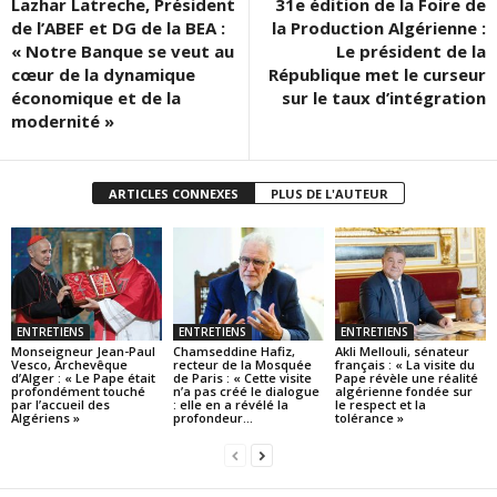
Lazhar Latreche, Président
31e édition de la Foire de
de l’ABEF et DG de la BEA :
la Production Algérienne :
« Notre Banque se veut au
Le président de la
cœur de la dynamique
République met le curseur
économique et de la
sur le taux d’intégration
modernité »
ARTICLES CONNEXES
PLUS DE L'AUTEUR
ENTRETIENS
ENTRETIENS
ENTRETIENS
Monseigneur Jean-Paul
Chamseddine Hafiz,
Akli Mellouli, sénateur
Vesco, Archevêque
recteur de la Mosquée
français : « La visite du
d’Alger : « Le Pape était
de Paris : « Cette visite
Pape révèle une réalité
profondément touché
n’a pas créé le dialogue
algérienne fondée sur
par l’accueil des
: elle en a révélé la
le respect et la
Algériens »
profondeur...
tolérance »