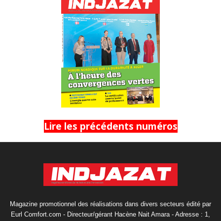
Lire les précédents numéros
Magazine promotionnel des réalisations dans divers secteurs édité par
Eurl Comfort.com - Directeur/gérant Hacène Nait Amara - Adresse : 1,