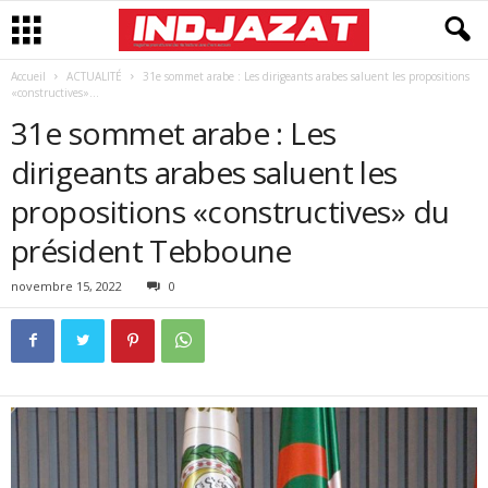
Accueil
ACTUALITÉ
31e sommet arabe : Les dirigeants arabes saluent les propositions
«constructives»...
31e sommet arabe : Les
dirigeants arabes saluent les
propositions «constructives» du
président Tebboune
novembre 15, 2022
0