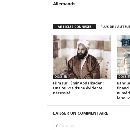
Allemands
ARTICLES CONNEXES
PLUS DE L'AUTEU
DOSSIER
DOSSIE
Film sur l’Émir Abdelkader :
Banque
Une œuvre d’une évidente
financi
nécessité
numériq
la souv
LAISSER UN COMMENTAIRE