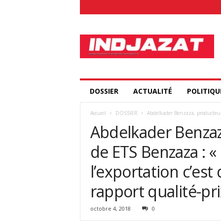
I
n
d
j
a
z
a
DOSSIER
ACTUALITÉ
POLITIQU
t
.
Accueil
DOSSIER
Abdelkader Benzaza, producteur 
c
Abdelkader Benzaz
o
m
de ETS Benzaza : «
l’exportation c’est 
rapport qualité-pr
octobre 4, 2018
0