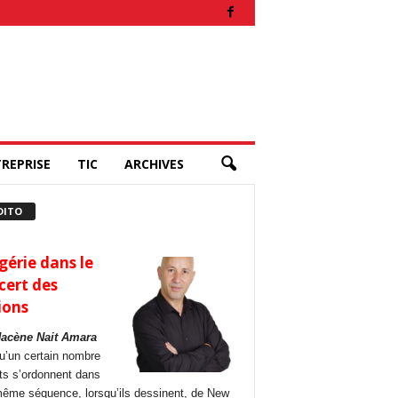
REPRISE
TIC
ARCHIVES
DITO
gérie dans le
cert des
ions
Hacène Nait Amara
u’un certain nombre
its s’ordonnent dans
ême séquence, lorsqu’ils dessinent, de New