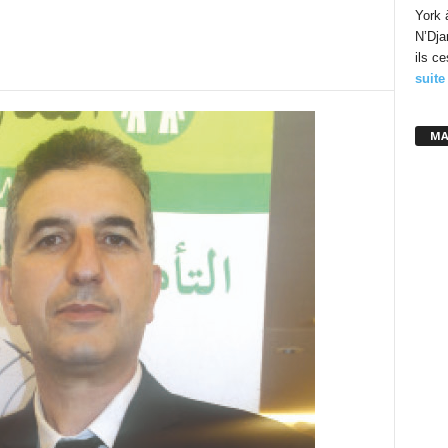
York 
N’Dja
ils c
suite
MA