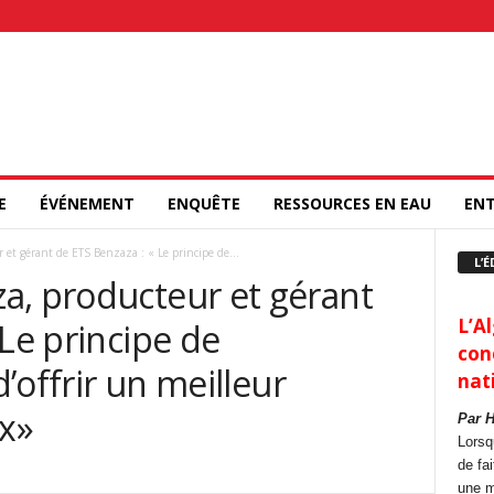
E
ÉVÉNEMENT
ENQUÊTE
RESSOURCES EN EAU
ENT
et gérant de ETS Benzaza : « Le principe de...
L’É
a, producteur et gérant
L’Al
 Le principe de
con
d’offrir un meilleur
nat
ix»
Par 
Lorsq
de fa
une m