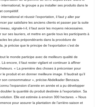
nternational, le groupe a pu installer ses produits dans le
t compétitif.
nternational et réussir l’exportation, il faut y aller par
cer par satisfaire les anciens clients et passer par la suite
iveau, signale-t-il, il faut avoir les moyens nécessaires.
 sur ses lauriers, et mettre en garde tous les participants à
stacles les plus prépondérants dans la procédure de
ela, je précise que le principe de l’exportation c’est de
 où tout le monde participe avec de meilleurs qualité de
 Là encore, il faut rester vigilant et continuer à affiner
 acheteurs. « La première des choses à préconiser pour
le produit et en donner meilleure image. Il faudrait qu’il
 par son consommateur », précise Abdelkader Benzaza.
 connu l’expansion d’année en année et a pu développer
doubler la quantité du produit destinée à l’exportation. Sa
évolution. Elle est estimée à environ 300 hectares. « Nous
mence pour assurer la plantation de l’arrière-saison et