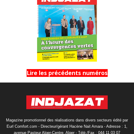
Lire les précédents numéros
Magazine promotionnel des réalisations dans divers secteurs édité par
Eurl Comfort.com - Directeur/gérant Hacène Nait Amara - Adresse : 1,
avenue Pasteur Alger-Centre, Alger - Télé./Fax : 044 11 03 07