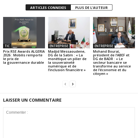
ARTICLES CONNEXES
PLUS DE L'AUTEUR
TIC
ENTREPRISE
ENTREPRISE
Prix RSE Awards ALGERIA
Madjid Messaoudene,
Mohand Bouraï,
2026 : Mobilis remporte
DG de la Satim : « La
président de l’ABEF et
le prix de
monétique un pilier de
DG de BADR : « Le
la gouvernance durable
la souveraineté
secteur bancaire se
numérique et de
transforme au service
l’inclusion financière »
de l’économie et du
citoyen »
LAISSER UN COMMENTAIRE