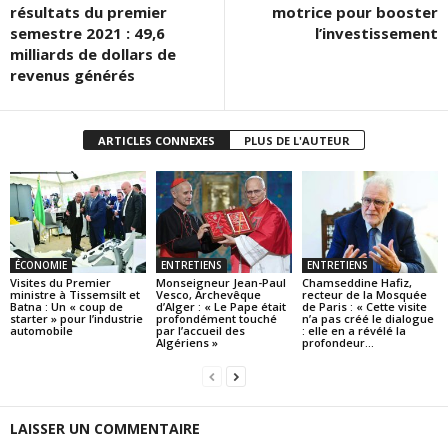
résultats du premier
motrice pour booster
semestre 2021 : 49,6
l’investissement
milliards de dollars de
revenus générés
ARTICLES CONNEXES
PLUS DE L'AUTEUR
ÉCONOMIE
ENTRETIENS
ENTRETIENS
Visites du Premier
Monseigneur Jean-Paul
Chamseddine Hafiz,
ministre à Tissemsilt et
Vesco, Archevêque
recteur de la Mosquée
Batna : Un « coup de
d’Alger : « Le Pape était
de Paris : « Cette visite
starter » pour l’industrie
profondément touché
n’a pas créé le dialogue
automobile
par l’accueil des
: elle en a révélé la
Algériens »
profondeur...
LAISSER UN COMMENTAIRE