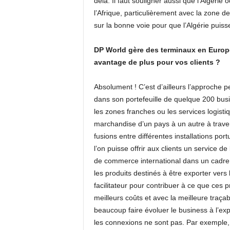
delà. Il faut souligner aussi que l’Algérie
l’Afrique, particulièrement avec la zone
sur la bonne voie pour que l’Algérie puiss
DP World gère des terminaux en Europe e
avantage de plus pour vos clients ?
Absolument ! C’est d’ailleurs l’approche 
dans son portefeuille de quelque 200 busi
les zones franches ou les services logistiq
marchandise d’un pays à un autre à traver
fusions entre différentes installations port
l’on puisse offrir aux clients un service d
de commerce international dans un cadre pl
les produits destinés à être exporter vers l’
facilitateur pour contribuer à ce que ces p
meilleurs coûts et avec la meilleure traçab
beaucoup faire évoluer le business à l’expo
les connexions ne sont pas. Par exemple,