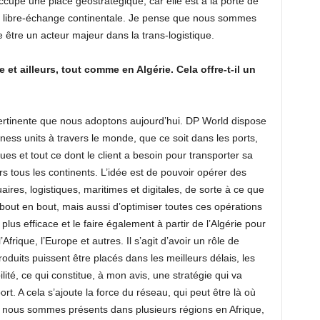
 occupe une place géostratégique, car elle est à la porte de
 de libre-échange continentale. Je pense que nous sommes
e être un acteur majeur dans la trans-logistique.
t ailleurs, tout comme en Algérie. Cela offre-t-il un
pertinente que nous adoptons aujourd’hui. DP World dispose
ness units à travers le monde, que ce soit dans les ports,
ues et tout ce dont le client a besoin pour transporter sa
s tous les continents. L’idée est de pouvoir opérer des
uaires, logistiques, maritimes et digitales, de sorte à ce que
e bout en bout, mais aussi d’optimiser toutes ces opérations
us efficace et le faire également à partir de l’Algérie pour
Afrique, l’Europe et autres. Il s’agit d’avoir un rôle de
roduits puissent être placés dans les meilleurs délais, les
ilité, ce qui constitue, à mon avis, une stratégie qui va
rt. A cela s’ajoute la force du réseau, qui peut être là où
 nous sommes présents dans plusieurs régions en Afrique,