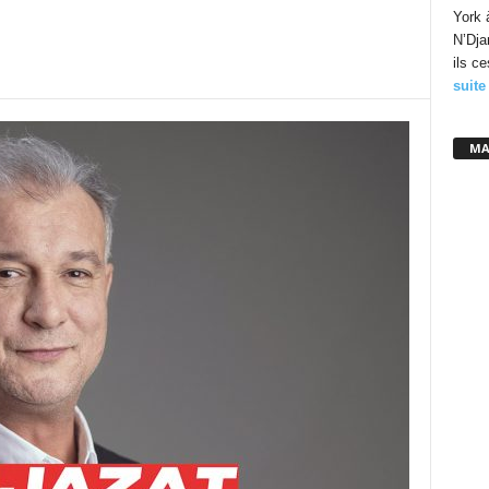
York 
N’Dja
ils c
suite
MA