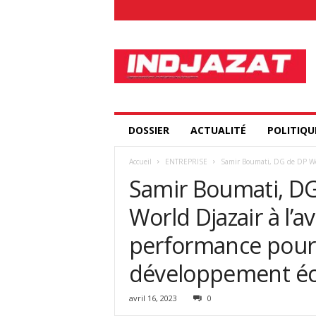
I
n
d
j
a
z
a
DOSSIER
ACTUALITÉ
POLITIQU
t
.
Accueil
ENTREPRISE
Samir Boumati, DG de DP Wor
c
Samir Boumati, DG
o
m
World Djazair à l’a
performance pour
développement é
avril 16, 2023
0