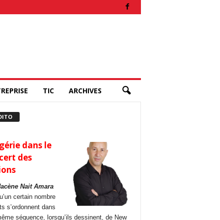
REPRISE
TIC
ARCHIVES
DITO
gérie dans le
cert des
ions
Hacène Nait Amara
u’un certain nombre
its s’ordonnent dans
ême séquence, lorsqu’ils dessinent, de New