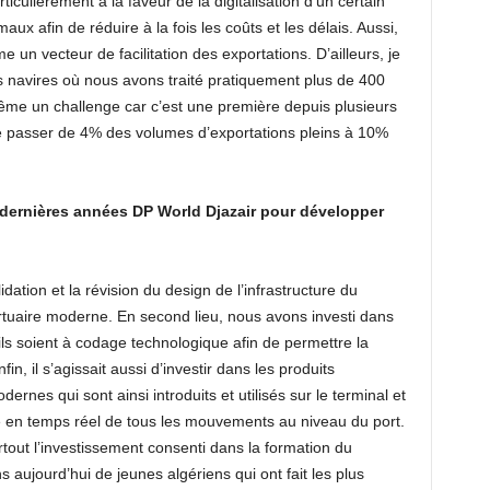
iculièrement à la faveur de la digitalisation d’un certain
ux afin de réduire à la fois les coûts et les délais. Aussi,
e un vecteur de facilitation des exportations. D’ailleurs, je
s navires où nous avons traité pratiquement plus de 400
ême un challenge car c’est une première depuis plusieurs
 passer de 4% des volumes d’exportations pleins à 10%
dernières années DP World Djazair pour développer
ation et la révision du design de l’infrastructure du
 portuaire moderne. En second lieu, nous avons investi dans
s soient à codage technologique afin de permettre la
fin, il s’agissait aussi d’investir dans les produits
rnes qui sont ainsi introduits et utilisés sur le terminal et
ité en temps réel de tous les mouvements au niveau du port.
tout l’investissement consenti dans la formation du
aujourd’hui de jeunes algériens qui ont fait les plus