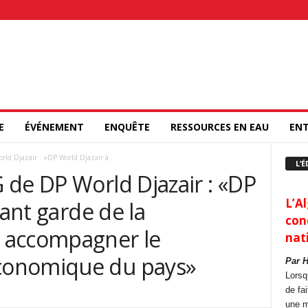
E
ÉVÉNEMENT
ENQUÊTE
RESSOURCES EN EAU
ENT
ld Djazair : «DP World Djazair à...
L’É
 de DP World Djazair : «DP
L’Al
vant garde de la
con
 accompagner le
nat
conomique du pays»
Par 
Lorsq
de fa
une m