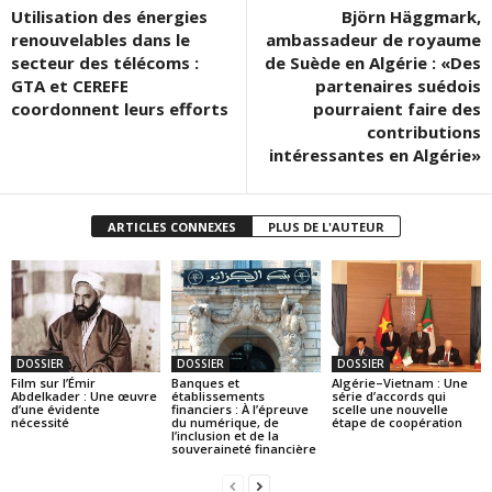
Utilisation des énergies
Björn Häggmark,
renouvelables dans le
ambassadeur de royaume
secteur des télécoms :
de Suède en Algérie : «Des
GTA et CEREFE
partenaires suédois
coordonnent leurs efforts
pourraient faire des
contributions
intéressantes en Algérie»
ARTICLES CONNEXES
PLUS DE L'AUTEUR
DOSSIER
DOSSIER
DOSSIER
Film sur l’Émir
Banques et
Algérie–Vietnam : Une
Abdelkader : Une œuvre
établissements
série d’accords qui
d’une évidente
financiers : À l’épreuve
scelle une nouvelle
nécessité
du numérique, de
étape de coopération
l’inclusion et de la
souveraineté financière