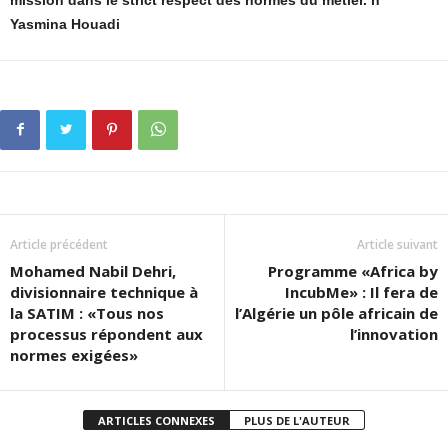
mission dans le strict respect des normes du métier. n
Yasmina Houadi
Article précédent
Article suivant
Mohamed Nabil Dehri,
Programme «Africa by
divisionnaire technique à
IncubMe» : Il fera de
la SATIM : «Tous nos
l’Algérie un pôle africain de
processus répondent aux
l’innovation
normes exigées»
ARTICLES CONNEXES
PLUS DE L'AUTEUR