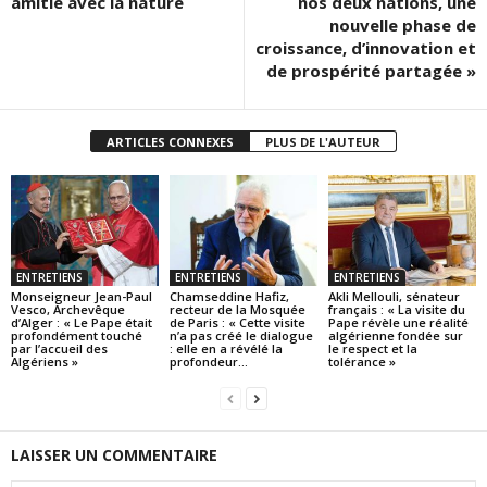
amitié avec la nature
nos deux nations, une
nouvelle phase de
croissance, d’innovation et
de prospérité partagée »
ARTICLES CONNEXES
PLUS DE L'AUTEUR
ENTRETIENS
ENTRETIENS
ENTRETIENS
Monseigneur Jean-Paul
Chamseddine Hafiz,
Akli Mellouli, sénateur
Vesco, Archevêque
recteur de la Mosquée
français : « La visite du
d’Alger : « Le Pape était
de Paris : « Cette visite
Pape révèle une réalité
profondément touché
n’a pas créé le dialogue
algérienne fondée sur
par l’accueil des
: elle en a révélé la
le respect et la
Algériens »
profondeur...
tolérance »
LAISSER UN COMMENTAIRE