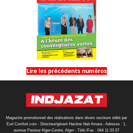
Lire les précédents numéros
Magazine promotionnel des réalisations dans divers secteurs édité par
Eurl Comfort.com - Directeur/gérant Hacène Nait Amara - Adresse : 1,
avenue Pasteur Alger-Centre, Alger - Télé./Fax : 044 11 03 07