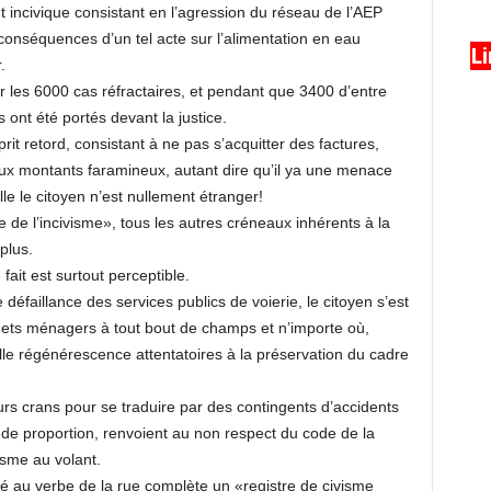
incivique consistant en l’agression du réseau de l’AEP
conséquences d’un tel acte sur l’alimentation en eau
L
.
 les 6000 cas réfractaires, et pendant que 3400 d’entre
 ont été portés devant la justice.
prit retord, consistant à ne pas s’acquitter des factures,
x montants faramineux, autant dire qu’il ya une menace
lle le citoyen n’est nullement étranger!
 de l’incivisme», tous les autres créneaux inhérents à la
plus.
ait est surtout perceptible.
 défaillance des services publics de voierie, le citoyen s’est
chets ménagers à tout bout de champs et n’importe où,
elle régénérescence attentatoires à la préservation du cadre
urs crans pour se traduire par des contingents d’accidents
de proportion, renvoient au non respect du code de la
isme au volant.
é au verbe de la rue complète un «registre de civisme