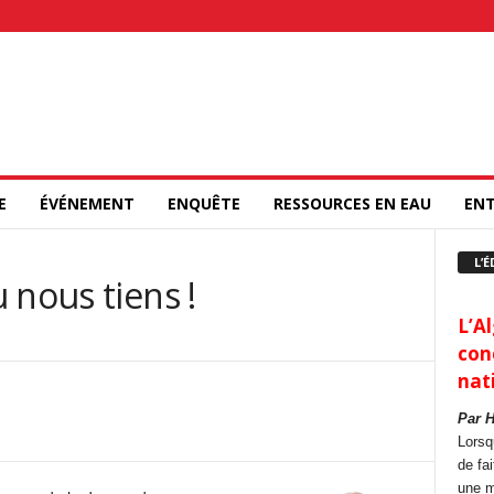
E
ÉVÉNEMENT
ENQUÊTE
RESSOURCES EN EAU
ENT
L’É
 nous tiens !
L’Al
con
nat
Par 
Lorsq
de fa
une m