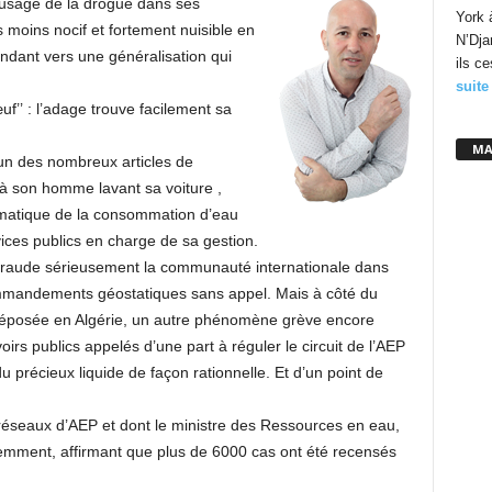
l’usage de la drogue dans ses
York 
s moins nocif et fortement nuisible en
N’Dja
ndant vers une généralisation qui
ils c
suite
uf’’ : l’adage trouve facilement sa
MA
un des nombreux articles de
s ,à son homme lavant sa voiture ,
matique de la consommation d’eau
vices publics en charge de sa gestion.
 taraude sérieusement la communauté internationale dans
mmandements géostatiques sans appel. Mais à côté du
 déposée en Algérie, un autre phénomène grève encore
irs publics appelés d’une part à réguler le circuit de l’AEP
é du précieux liquide de façon rationnelle. Et d’un point de
es réseaux d’AEP et dont le ministre des Ressources en eau,
cemment, affirmant que plus de 6000 cas ont été recensés