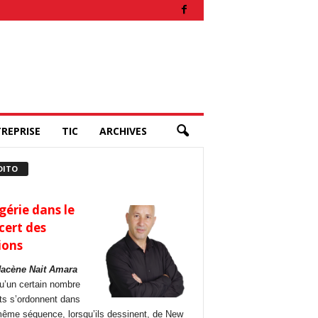
REPRISE
TIC
ARCHIVES
DITO
gérie dans le
cert des
ions
Hacène Nait Amara
u’un certain nombre
its s’ordonnent dans
ême séquence, lorsqu’ils dessinent, de New