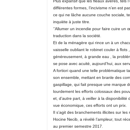
Plus expansif que les fléaux avérés, tels 
différentes formes, l’incivisme n’en est pa
ce qui ne lâche aucune couche sociale, te
inquiète à juste titre.
‘’Allumer un incendie pour faire cuire un œ
traduction dans la société.
Et de la ménagère qui rince un à un chac
vaisselle oubliant le robinet couler à flot
généreusement, à grande eau , la problé
se pose avec acuité, aujourd’hui, aux ser
A fortiori quand une telle problématique
son ensemble, mettant en branle des co
gaspillage, qui fait presque une marque
lourdement les efforts colossaux des pouvo
et, d’autre part, à veiller à la disponibilit
vue économique, ces efforts ont un prix.
Il s’agit des branchements illicites sur l
Hocine Necib, a révélé l’ampleur, tout ré
au premier semestre 2017.