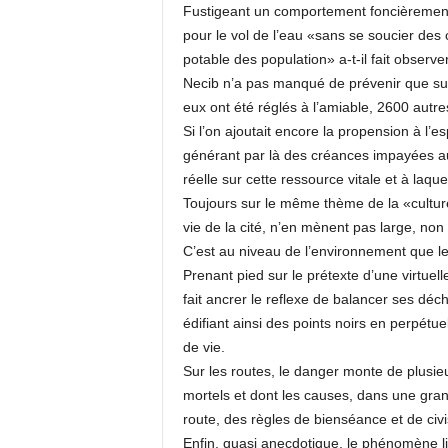
Fustigeant un comportement foncièrement 
pour le vol de l’eau «sans se soucier des 
potable des population» a-t-il fait observer
Necib n’a pas manqué de prévenir que sur
eux ont été réglés à l’amiable, 2600 autres
Si l’on ajoutait encore la propension à l’es
générant par là des créances impayées au
réelle sur cette ressource vitale et à laque
Toujours sur le même thème de la «culture
vie de la cité, n’en mènent pas large, non 
C’est au niveau de l’environnement que le f
Prenant pied sur le prétexte d’une virtuelle
fait ancrer le reflexe de balancer ses dé
édifiant ainsi des points noirs en perpétu
de vie.
Sur les routes, le danger monte de plusie
mortels et dont les causes, dans une gran
route, des règles de bienséance et de civ
Enfin, quasi anecdotique, le phénomène li