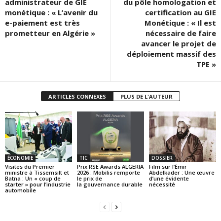
administrateur de GIE
du pôle homologation et
monétique : « L’avenir du
certification au GIE
e-paiement est très
Monétique : « Il est
prometteur en Algérie »
nécessaire de faire
avancer le projet de
déploiement massif des
TPE »
ARTICLES CONNEXES
PLUS DE L'AUTEUR
ÉCONOMIE
TIC
DOSSIER
Visites du Premier
Prix RSE Awards ALGERIA
Film sur l’Émir
ministre à Tissemsilt et
2026 : Mobilis remporte
Abdelkader : Une œuvre
Batna : Un « coup de
le prix de
d’une évidente
starter » pour l’industrie
la gouvernance durable
nécessité
automobile