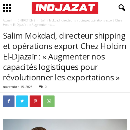
Accueil
ENTRETIENS
Salim Mokdad, directeur shipping et opérations export Chez
Holcim El-Djazaïr : « Augmenter nos...
Salim Mokdad, directeur shipping
et opérations export Chez Holcim
El-Djazaïr : « Augmenter nos
capacités logistiques pour
révolutionner les exportations »
novembre 15, 2023
0