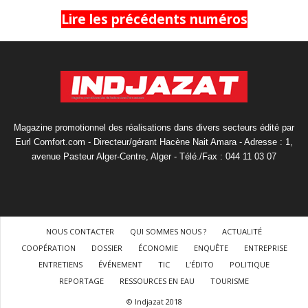
Lire les précédents numéros
Magazine promotionnel des réalisations dans divers secteurs édité par
Eurl Comfort.com - Directeur/gérant Hacène Nait Amara - Adresse : 1,
avenue Pasteur Alger-Centre, Alger - Télé./Fax : 044 11 03 07
NOUS CONTACTER
QUI SOMMES NOUS ?
ACTUALITÉ
COOPÉRATION
DOSSIER
ÉCONOMIE
ENQUÊTE
ENTREPRISE
ENTRETIENS
ÉVÉNEMENT
TIC
L’ÉDITO
POLITIQUE
REPORTAGE
RESSOURCES EN EAU
TOURISME
© Indjazat 2018