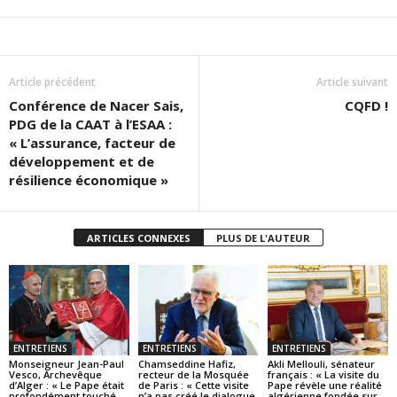
Article précédent
Article suivant
Conférence de Nacer Sais,
CQFD !
PDG de la CAAT à l’ESAA :
« L’assurance, facteur de
développement et de
résilience économique »
ARTICLES CONNEXES
PLUS DE L'AUTEUR
ENTRETIENS
ENTRETIENS
ENTRETIENS
Monseigneur Jean-Paul
Chamseddine Hafiz,
Akli Mellouli, sénateur
Vesco, Archevêque
recteur de la Mosquée
français : « La visite du
d’Alger : « Le Pape était
de Paris : « Cette visite
Pape révèle une réalité
profondément touché
n’a pas créé le dialogue
algérienne fondée sur