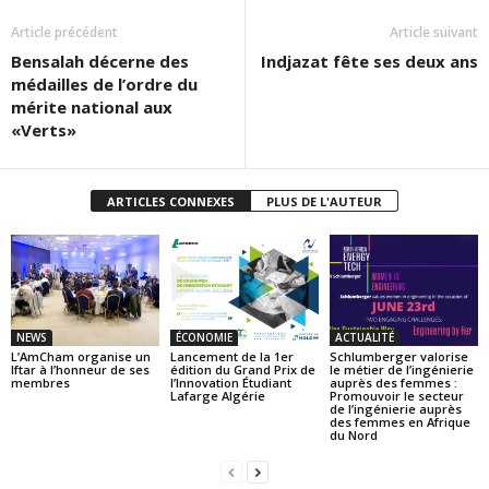
Article précédent
Article suivant
Bensalah décerne des
Indjazat fête ses deux ans
médailles de l’ordre du
mérite national aux
«Verts»
ARTICLES CONNEXES
PLUS DE L'AUTEUR
NEWS
ÉCONOMIE
ACTUALITÉ
L’AmCham organise un
Lancement de la 1er
Schlumberger valorise
Iftar à l’honneur de ses
édition du Grand Prix de
le métier de l’ingénierie
membres
l’Innovation Étudiant
auprès des femmes :
Lafarge Algérie
Promouvoir le secteur
de l’ingénierie auprès
des femmes en Afrique
du Nord