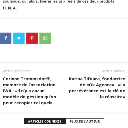
soutenue, ou, alors, libérer les prix réels de ces deux produits.
H. N. A.
Article précédent
Article suivant
Corinne Trommsdorff,
Karina Tifoura, fondatrice
membre de l’association
de «Ok Agence» : «La
IWA : «Il n’y a aucun
persévérance est la clé de
modèle de gestion qu’on
la réussite»
peut recopier tel quel»
ARTICLES CONNEXES
PLUS DE L'AUTEUR