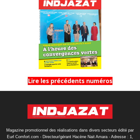
Lire les précédents numéros
Magazine promotionnel des réalisations dans divers secteurs édité par
Eurl Comfort.com - Directeur/gérant Hacène Nait Amara - Adresse : 1,