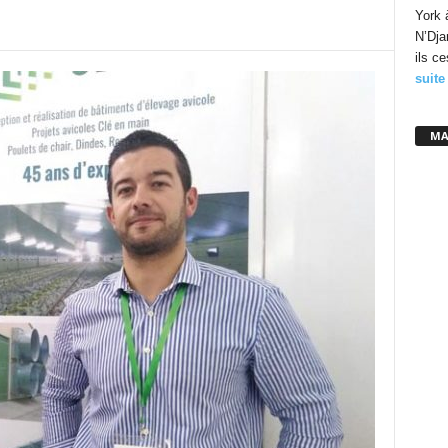
York 
N’Dja
ils c
suite
MA