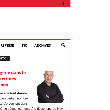
REPRISE
TIC
ARCHIVES
DITO
gérie dans le
cert des
ions
Hacène Nait Amara
u’un certain nombre
its s’ordonnent dans
ême séquence, lorsqu’ils dessinent, de New