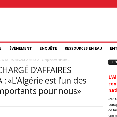
E
ÉVÉNEMENT
ENQUÊTE
RESSOURCES EN EAU
ENT
FAIRES ELEVAGE A SERUPA : «L’Algérie est l’un des...
L’É
CHARGÉ D’AFFAIRES
L’Al
 «L’Algérie est l’un des
con
importants pour nous»
nat
Par 
Lorsq
de fa
une m