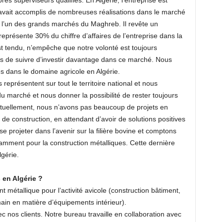
s superviseurs qualifiés. En Algérie, l’entreprise est
avait accomplis de nombreuses réalisations dans le marché
st l’un des grands marchés du Maghreb. Il revête un
représente 30% du chiffre d’affaires de l’entreprise dans la
 est tendu, n’empêche que notre volonté est toujours
s de suivre d’investir davantage dans ce marché. Nous
s dans le domaine agricole en Algérie.
eprésentent sur tout le territoire national et nous
u marché et nous donner la possibilité de rester toujours
Actuellement, nous n’avons pas beaucoup de projets en
é de construction, en attendant d’avoir de solutions positives
 projeter dans l’avenir sur la filière bovine et comptons
otamment pour la construction métalliques. Cette dernière
lgérie.
 en Algérie ?
métallique pour l’activité avicole (construction bâtiment,
main en matière d’équipements intérieur).
 nos clients. Notre bureau travaille en collaboration avec