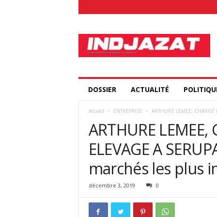
I
n
d
j
a
z
a
DOSSIER
ACTUALITÉ
POLITIQU
t
.
Accueil
ENTREPRISE
ARTHURE LEMEE, CHARGÉ D’AF
c
ARTHURE LEMEE, 
o
m
ELEVAGE A SERUPA :
marchés les plus 
décembre 3, 2019
0