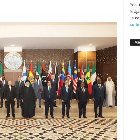
York 
N’Dja
ils c
suite
MA