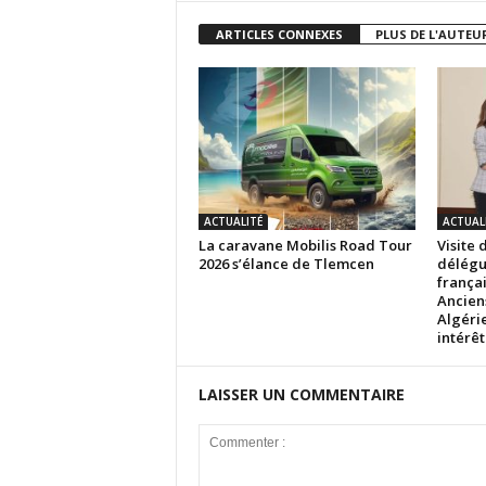
ARTICLES CONNEXES
PLUS DE L'AUTEU
ACTUALITÉ
ACTUAL
La caravane Mobilis Road Tour
Visite 
2026 s’élance de Tlemcen
délégu
frança
Ancien
Algéri
intérêt.
LAISSER UN COMMENTAIRE