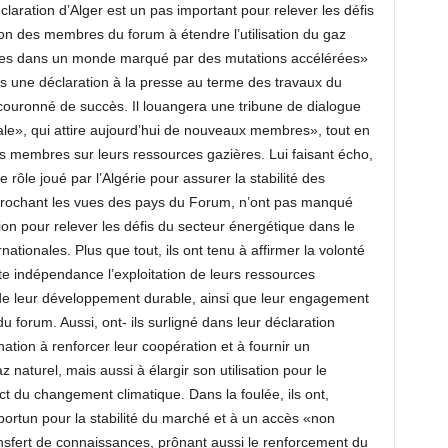
claration d’Alger est un pas important pour relever les défis
tion des membres du forum à étendre l’utilisation du gaz
uises dans un monde marqué par des mutations accélérées»
s une déclaration à la presse au terme des travaux du
ouronné de succès. Il louangera une tribune de dialogue
nale», qui attire aujourd’hui de nouveaux membres», tout en
ys membres sur leurs ressources gazières. Lui faisant écho,
 rôle joué par l’Algérie pour assurer la stabilité des
rochant les vues des pays du Forum, n’ont pas manqué
on pour relever les défis du secteur énergétique dans le
ationales. Plus que tout, ils ont tenu à affirmer la volonté
e indépendance l’exploitation de leurs ressources
de leur développement durable, ainsi que leur engagement
du forum. Aussi, ont- ils surligné dans leur déclaration
nation à renforcer leur coopération et à fournir un
 naturel, mais aussi à élargir son utilisation pour le
t du changement climatique. Dans la foulée, ils ont,
ortun pour la stabilité du marché et à un accès «non
ransfert de connaissances, prônant aussi le renforcement du