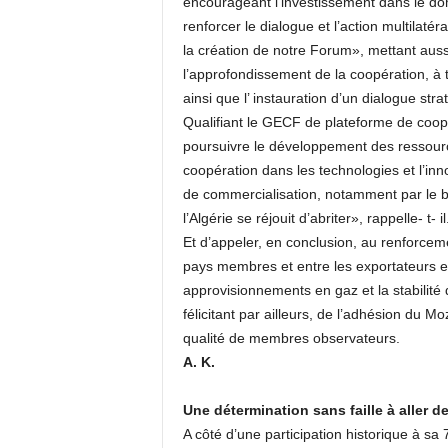
encourageant l’investissement dans le do
renforcer le dialogue et l’action multilatér
la création de notre Forum», mettant auss
l’approfondissement de la coopération, à 
ainsi que l’ instauration d’un dialogue str
Qualifiant le GECF de plateforme de coopér
poursuivre le développement des ressourc
coopération dans les technologies et l’in
de commercialisation, notamment par le bi
l’Algérie se réjouit d’abriter», rappelle- t- il
Et d’appeler, en conclusion, au renforcemen
pays membres et entre les exportateurs et
approvisionnements en gaz et la stabilité
félicitant par ailleurs, de l’adhésion du
qualité de membres observateurs.
A. K.
Une détermination sans faille à aller de
A côté d’une participation historique à sa