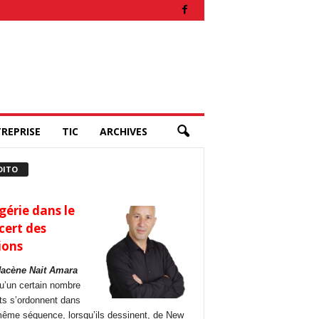
REPRISE
TIC
ARCHIVES
DITO
gérie dans le
cert des
ions
Hacène Nait Amara
u’un certain nombre
its s’ordonnent dans
ême séquence, lorsqu’ils dessinent, de New