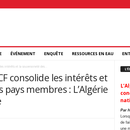
E
ÉVÉNEMENT
ENQUÊTE
RESSOURCES EN EAU
ENT
 intérêts et la souveraineté des...
L’É
 consolide les intérêts et
L’Al
s pays membres : L’Algérie
con
e
nat
Par 
Lorsq
de fa
une m