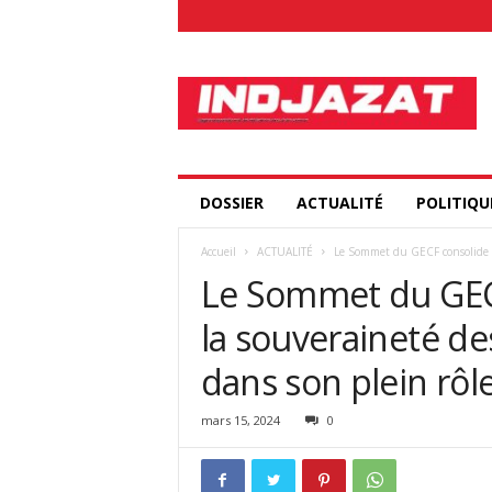
I
n
d
j
a
z
a
DOSSIER
ACTUALITÉ
POLITIQU
t
.
Accueil
ACTUALITÉ
Le Sommet du GECF consolide les
c
Le Sommet du GECF
o
m
la souveraineté de
dans son plein rôl
mars 15, 2024
0