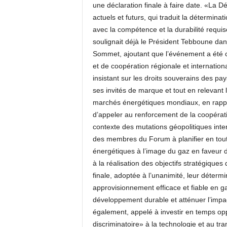
une déclaration finale à faire date. «La Dé
actuels et futurs, qui traduit la détermina
avec la compétence et la durabilité req
soulignait déjà le Président Tebboune dan
Sommet, ajoutant que l’événement a été c
et de coopération régionale et internatio
insistant sur les droits souverains des pa
ses invités de marque et tout en relevant le
marchés énergétiques mondiaux, en rapp
d’appeler au renforcement de la coopérati
contexte des mutations géopolitiques intern
des membres du Forum à planifier en tout
énergétiques à l’image du gaz en faveur 
à la réalisation des objectifs stratégiques 
finale, adoptée à l’unanimité, leur détermi
approvisionnement efficace et fiable en gaz
développement durable et atténuer l’impac
également, appelé à investir en temps opp
discriminatoire» à la technologie et au t