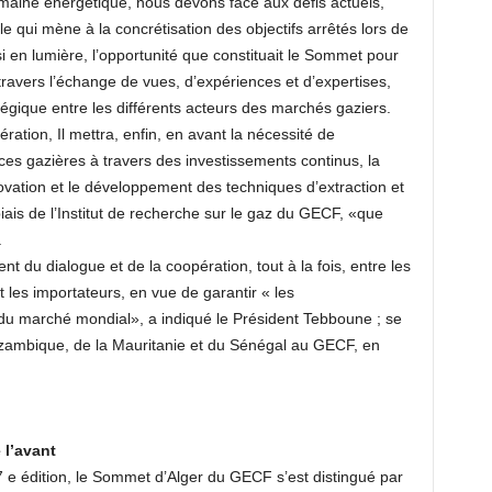
maine énergétique, nous devons face aux défis actuels,
ale qui mène à la concrétisation des objectifs arrêtés lors de
i en lumière, l’opportunité que constituait le Sommet pour
travers l’échange de vues, d’expériences et d’expertises,
atégique entre les différents acteurs des marchés gaziers.
ation, Il mettra, enfin, en avant la nécessité de
es gazières à travers des investissements continus, la
novation et le développement des techniques d’extraction et
ais de l’Institut de recherche sur le gaz du GECF, «que
.
t du dialogue et de la coopération, tout à la fois, entre les
 les importateurs, en vue de garantir « les
 du marché mondial», a indiqué le Président Tebboune ; se
 Mozambique, de la Mauritanie et du Sénégal au GECF, en
 l’avant
 7 e édition, le Sommet d’Alger du GECF s’est distingué par