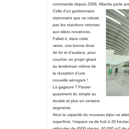
commande depuis 2006, Allache parle ave
Celle d’un gestionnaire
visionnaire que ne rebute
pas les réactions retorses
aux idées novatrices.
Fallait-il, dans cette
veine, une bonne dose
de foi et d’audace, pour
coucher un projet géant
au lendemain même de
la réception d’une
nouvelle aérogare !
La gageure ? Passer
quasiment du simple au
double et plus en certains
segments.
Ainsi la capacité du nouveau bijou va att
superficie, l’espace va de huit à 20 hecta
véhicules de 4500 places, 40.000 m2 de s