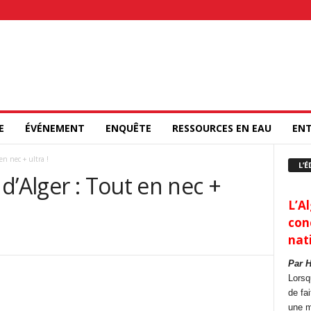
E
ÉVÉNEMENT
ENQUÊTE
RESSOURCES EN EAU
ENT
en nec + ultra !
L’É
d’Alger : Tout en nec +
L’Al
con
nat
Par 
Lorsq
de fa
une m