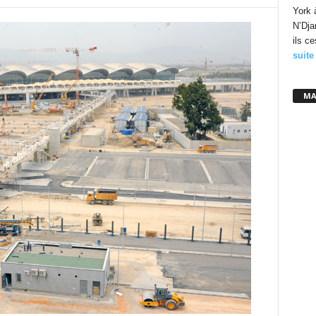
York 
N’Dja
ils c
suite
MA