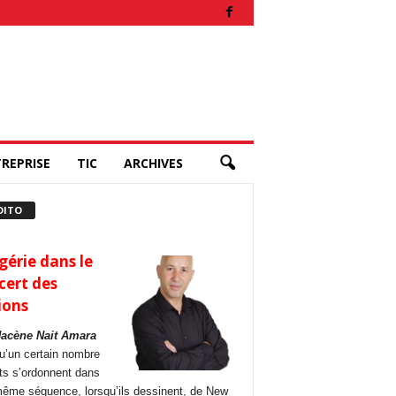
REPRISE
TIC
ARCHIVES
DITO
gérie dans le
cert des
ions
Hacène Nait Amara
u’un certain nombre
its s’ordonnent dans
ême séquence, lorsqu’ils dessinent, de New