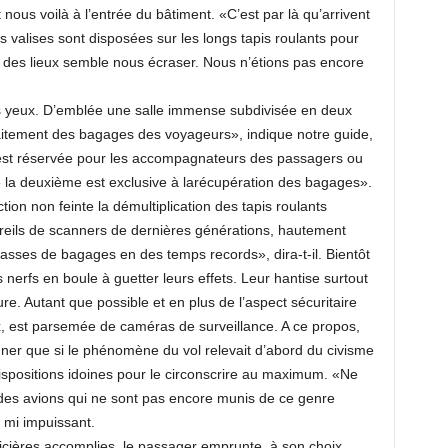
nous voilà à l’entrée du bâtiment. «C’est par là qu’arrivent
valises sont disposées sur les longs tapis roulants pour
e des lieux semble nous écraser. Nous n’étions pas encore
es yeux. D’emblée une salle immense subdivisée en deux
traitement des bagages des voyageurs», indique notre guide,
 est réservée pour les accompagnateurs des passagers ou
ue la deuxième est exclusive à larécupération des bagages».
tion non feinte la démultiplication des tapis roulants
pareils de scanners de dernières générations, hautement
asses de bagages en des temps records», dira-t-il. Bientôt
s nerfs en boule à guetter leurs effets. Leur hantise surtout
re. Autant que possible et en plus de l’aspect sécuritaire
x, est parsemée de caméras de surveillance. A ce propos,
igner que si le phénomène du vol relevait d’abord du civisme
 dispositions idoines pour le circonscrire au maximum. «Ne
 des avions qui ne sont pas encore munis de ce genre
 mi impuissant.
licières accomplies, le passager emprunte, à son choix,