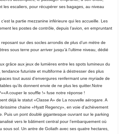
t les escaliers, pour récupérer ses bagages, au niveau
 c’est la partie mezzanine inférieure qui les accueille. Les
ement les postes de contrôle, depuis l’avion, en empruntant
 reposant sur des socles arrondis de plus d’un mètre de
res sous terre pour arriver jusqu’à l’ultime niveau, dédié
yeux grâce aux jeux de lumières entre les spots lumineux du
r, tendance futuriste et multiforme à déstresser des plus
spaces tout aussi d’envergures renfermant une myriade de
ables qu’ils donnent envie de ne plus les quitter.Notre
»«A couper le souffle !» fuse notre réponse !
icipent déjà le statut «Classe A» de La nouvelle aérogare. A
lébrissime chaine «Hyatt Regency», en voie d’achèvement
le. Puis un pont doublé gigantesque ouvrant sur le parking
 canalisé vers le bâtiment central pour l’embarquement où
 du sous sol. Un antre de Goliath avec ses quatre hectares,