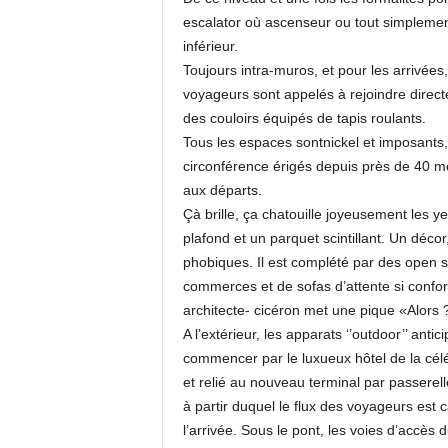
escalator où ascenseur ou tout simplemen
inférieur.
Toujours intra-muros, et pour les arrivées,
voyageurs sont appelés à rejoindre direct
des couloirs équipés de tapis roulants.
Tous les espaces sontnickel et imposants,
circonférence érigés depuis près de 40 mèt
aux départs.
Çà brille, ça chatouille joyeusement les 
plafond et un parquet scintillant. Un déco
phobiques. Il est complété par des open 
commerces et de sofas d’attente si confort
architecte- cicéron met une pique «Alors ?
A l’extérieur, les apparats ‘’outdoor’’ ant
commencer par le luxueux hôtel de la cé
et relié au nouveau terminal par passerel
à partir duquel le flux des voyageurs est
l’arrivée. Sous le pont, les voies d’accès