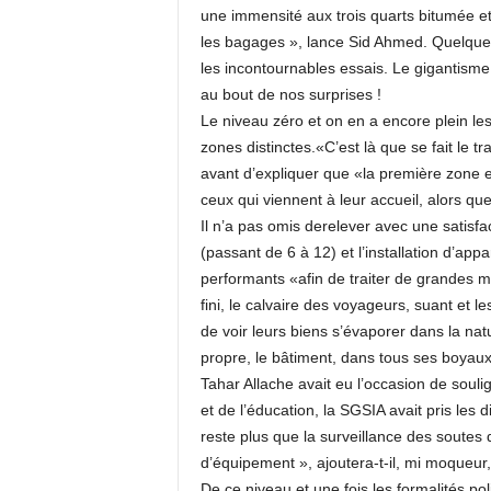
une immensité aux trois quarts bitumée et 
les bagages », lance Sid Ahmed. Quelques 
les incontournables essais. Le gigantism
au bout de nos surprises !
Le niveau zéro et on en a encore plein l
zones distinctes.«C’est là que se fait le 
avant d’expliquer que «la première zone
ceux qui viennent à leur accueil, alors q
Il n’a pas omis derelever avec une satisfac
(passant de 6 à 12) et l’installation d’ap
performants «afin de traiter de grandes m
fini, le calvaire des voyageurs, suant et le
de voir leurs biens s’évaporer dans la natu
propre, le bâtiment, dans tous ses boyau
Tahar Allache avait eu l’occasion de soul
et de l’éducation, la SGSIA avait pris les
reste plus que la surveillance des soutes
d’équipement », ajoutera-t-il, mi moqueur,
De ce niveau et une fois les formalités po