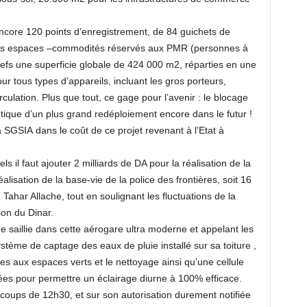
 encore 120 points d’enregistrement, de 84 guichets de
t des espaces –commodités réservés aux PMR (personnes à
onefs une superficie globale de 424 000 m2, réparties en une
r tous types d’appareils, incluant les gros porteurs,
culation. Plus que tout, ce gage pour l’avenir : le blocage
ptique d’un plus grand redéploiement encore dans le futur !
la SGSIA dans le coût de ce projet revenant à l’Etat à
s il faut ajouter 2 milliards de DA pour la réalisation de la
réalisation de la base-vie de la police des frontières, soit 16
 Tahar Allache, tout en soulignant les fluctuations de la
on du Dinar.
e saillie dans cette aérogare ultra moderne et appelant les
stème de captage des eaux de pluie installé sur sa toiture ,
es aux espaces verts et le nettoyage ainsi qu’une cellule
ées pour permettre un éclairage diurne à 100% efficace.
 coups de 12h30, et sur son autorisation durement notifiée