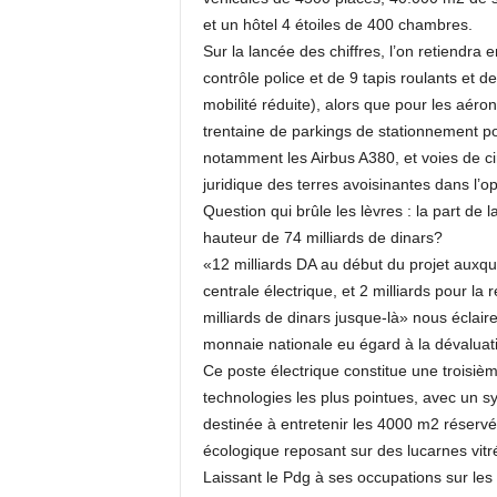
et un hôtel 4 étoiles de 400 chambres.
Sur la lancée des chiffres, l’on retiendra
contrôle police et de 9 tapis roulants e
mobilité réduite), alors que pour les aér
trentaine de parkings de stationnement pou
notamment les Airbus A380, et voies de cir
juridique des terres avoisinantes dans l’o
Question qui brûle les lèvres : la part de 
hauteur de 74 milliards de dinars?
«12 milliards DA au début du projet auxquel
centrale électrique, et 2 milliards pour la 
milliards de dinars jusque-là» nous éclaire
monnaie nationale eu égard à la dévaluati
Ce poste électrique constitue une troisièm
technologies les plus pointues, avec un sy
destinée à entretenir les 4000 m2 réservé
écologique reposant sur des lucarnes vitr
Laissant le Pdg à ses occupations sur les