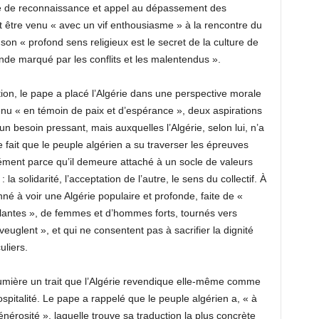
le de reconnaissance et appel au dépassement des
t être venu « avec un vif enthousiasme » à la rencontre du
son « profond sens religieux est le secret de la culture de
nde marqué par les conflits et les malentendus ».
ion, le pape a placé l’Algérie dans une perspective morale
 venu « en témoin de paix et d’espérance », deux aspirations
 un besoin pressant, mais auxquelles l’Algérie, selon lui, n’a
 le fait que le peuple algérien a su traverser les épreuves
sément parce qu’il demeure attaché à un socle de valeurs
a solidarité, l’acceptation de l’autre, le sens du collectif. À
nné à voir une Algérie populaire et profonde, faite de «
llantes », de femmes et d’hommes forts, tournés vers
’aveuglent », et qui ne consentent pas à sacrifier la dignité
uliers.
lumière un trait que l’Algérie revendique elle-même comme
hospitalité. Le pape a rappelé que le peuple algérien a, « à
érosité », laquelle trouve sa traduction la plus concrète