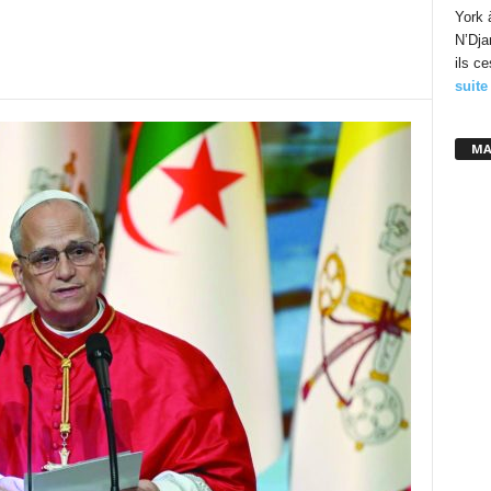
York 
N’Dja
ils c
suite
MA