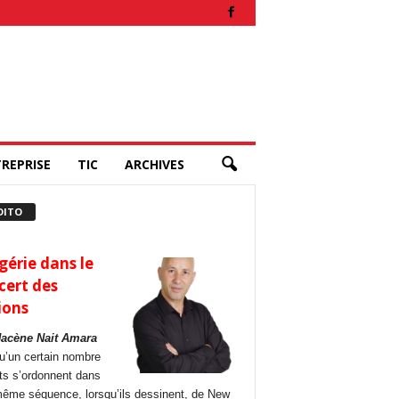
REPRISE
TIC
ARCHIVES
DITO
gérie dans le
cert des
ions
Hacène Nait Amara
u’un certain nombre
its s’ordonnent dans
ême séquence, lorsqu’ils dessinent, de New