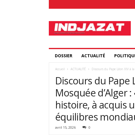
I
n
d
j
a
z
a
DOSSIER
ACTUALITÉ
POLITIQU
t
.
Accueil
ACTUALITÉ
Discours du Pape Léon XIV à la 
c
Discours du Pape 
o
m
Mosquée d’Alger : «
histoire, à acquis 
équilibres mondia
avril 15, 2026
0