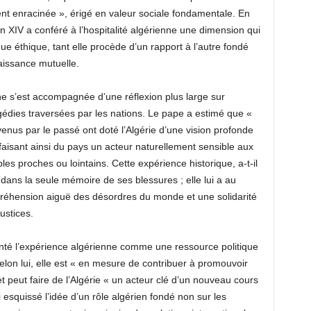
ent enracinée », érigé en valeur sociale fondamentale. En
on XIV a conféré à l’hospitalité algérienne une dimension qui
ue éthique, tant elle procède d’un rapport à l’autre fondé
naissance mutuelle.
ne s’est accompagnée d’une réflexion plus large sur
ragédies traversées par les nations. Le pape a estimé que «
enus par le passé ont doté l’Algérie d’une vision profonde
faisant ainsi du pays un acteur naturellement sensible aux
ples proches ou lointains. Cette expérience historique, a-t-il
 dans la seule mémoire de ses blessures ; elle lui a au
réhension aiguë des désordres du monde et une solidarité
ustices.
nté l’expérience algérienne comme une ressource politique
lon lui, elle est « en mesure de contribuer à promouvoir
t peut faire de l’Algérie « un acteur clé d’un nouveau cours
i esquissé l’idée d’un rôle algérien fondé non sur les