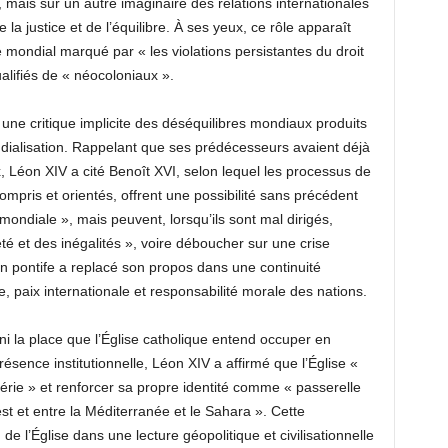
 mais sur un autre imaginaire des relations internationales
 la justice et de l’équilibre. À ses yeux, ce rôle apparaît
 mondial marqué par « les violations persistantes du droit
qualifiés de « néocoloniaux ».
 une critique implicite des déséquilibres mondiaux produits
ialisation. Rappelant que ses prédécesseurs avaient déjà
, Léon XIV a cité Benoît XVI, selon lequel les processus de
ompris et orientés, offrent une possibilité sans précédent
 mondiale », mais peuvent, lorsqu’ils sont mal dirigés,
é et des inégalités », voire déboucher sur une crise
in pontife a replacé son propos dans une continuité
le, paix internationale et responsabilité morale des nations.
ni la place que l’Église catholique entend occuper en
ésence institutionnelle, Léon XIV a affirmé que l’Église «
rie » et renforcer sa propre identité comme « passerelle
uest et entre la Méditerranée et le Sahara ». Cette
n de l’Église dans une lecture géopolitique et civilisationnelle