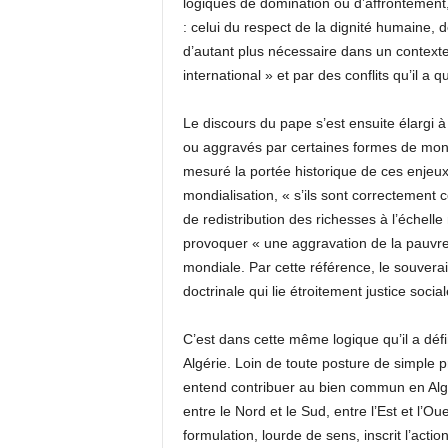
logiques de domination ou d’affrontement,
: celui du respect de la dignité humaine, de
d’autant plus nécessaire dans un contexte
international » et par des conflits qu’il a 
Le discours du pape s’est ensuite élargi à
ou aggravés par certaines formes de mond
mesuré la portée historique de ces enjeux
mondialisation, « s’ils sont correctement c
de redistribution des richesses à l’échelle
provoquer « une aggravation de la pauvret
mondiale. Par cette référence, le souvera
doctrinale qui lie étroitement justice socia
C’est dans cette même logique qu’il a défi
Algérie. Loin de toute posture de simple pr
entend contribuer au bien commun en Algé
entre le Nord et le Sud, entre l’Est et l’O
formulation, lourde de sens, inscrit l’actio