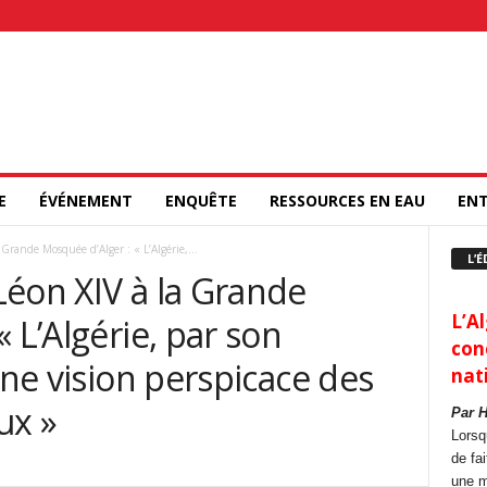
E
ÉVÉNEMENT
ENQUÊTE
RESSOURCES EN EAU
ENT
Grande Mosquée d’Alger : « L’Algérie,...
L’É
Léon XIV à la Grande
L’Al
 L’Algérie, par son
con
une vision perspicace des
nat
ux »
Par 
Lorsq
de fa
une m