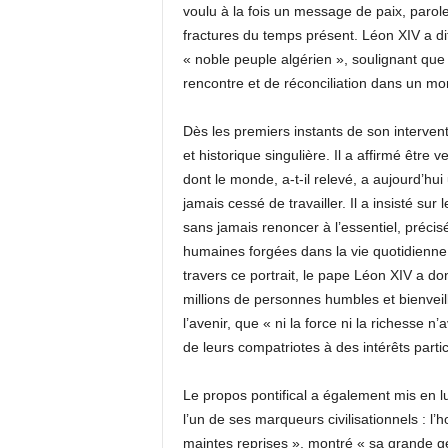
voulu à la fois un message de paix, paro
fractures du temps présent. Léon XIV a di
« noble peuple algérien », soulignant que 
rencontre et de réconciliation dans un mo
Dès les premiers instants de son intervent
et historique singulière. Il a affirmé être
dont le monde, a-t-il relevé, a aujourd’hui
jamais cessé de travailler. Il a insisté sur
sans jamais renoncer à l’essentiel, préci
humaines forgées dans la vie quotidienne : l
travers ce portrait, le pape Léon XIV a do
millions de personnes humbles et bienvei
l’avenir, que « ni la force ni la richesse n
de leurs compatriotes à des intérêts partic
Le propos pontifical a également mis en 
l’un de ses marqueurs civilisationnels : l’
maintes reprises », montré « sa grande gén