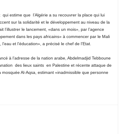
t
qui estime que
l’Algérie a su recouvrer la place qui lui
accent sur la solidarité et le développement au niveau de la
t l’illustrer le lancement, «dans un mois», par l’agence
ppement dans les pays africains» à commencer par le Mali
l’eau et l’éducation», a précisé le chef de l’Etat.
lancé à l’adresse de la nation arabe, Abdelmadjid Tebboune
anation
des lieux saints
en Palestine et récente attaque de
e la mosquée Al-Aqsa, estimant «inadmissible que personne