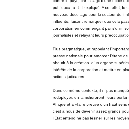
contre le pays, car il s’agit d’une école qu
publique», a- t- il expliqué. A cet effet, le
nouveau décollage pour le secteur de l’Inf
influente, faisant remarquer que cela pass
corporation en commençant par s’unir
so
journalistes et relayant leurs préoccupatio
Plus pragmatique, et rappelant l’importan
presse nationale pour amorcer l’étape de 
aboutir à la création
d’un organe supérieu
intérêts de la corporation et mettre en pla
actions judicaires.
Dans ce même contexte, il n’ pas manqué
redéployer, en
amélioreront
leurs perfor
Afrique et à «faire preuve d’un haut sens
c’est à nous de devenir assez grands pour
l’Etat entend ne pas lésiner sur les moy