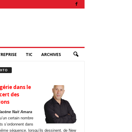
REPRISE
TIC
ARCHIVES
DITO
gérie dans le
cert des
ions
Hacène Nait Amara
u’un certain nombre
its s’ordonnent dans
ême séquence, lorsqu’ils dessinent, de New