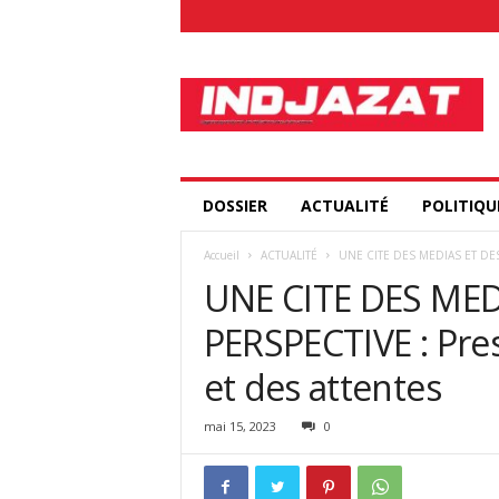
I
n
d
j
a
z
a
DOSSIER
ACTUALITÉ
POLITIQU
t
.
Accueil
ACTUALITÉ
UNE CITE DES MEDIAS ET DES 
c
UNE CITE DES MED
o
m
PERSPECTIVE : Pre
et des attentes
mai 15, 2023
0