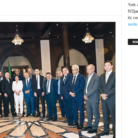
York 
N’Dja
ils c
suite
MA