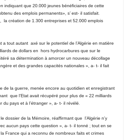
 en indiquant que 20.000 jeunes bénéficiaires de cette
btenu des emplois permanents», s’ est- il satisfait.
,
la création de 1.300 entreprises et 52.000 emplois
t a tout autant
axé sur le potentiel de l’Algérie en matière
liards de dollars en
hors hydrocarbures que sur le
réitéré sa détermination à amorcer un nouveau décollage
angère et des grandes capacités nationales », a- t- il fait
te de la guerre, menée encore au quotidien et enregistrant
nant
que l’Etat avait récupéré pour plus de « 22 milliards
 du pays et à l’étranger », a- t- il révélé.
le dossier de la Mémoire, réaffirmant que
l’Algérie n’y
 aucun pays cette question », a- t- il tonné ; tout en se
c la France qui a reconnu de nombreux faits et crimes