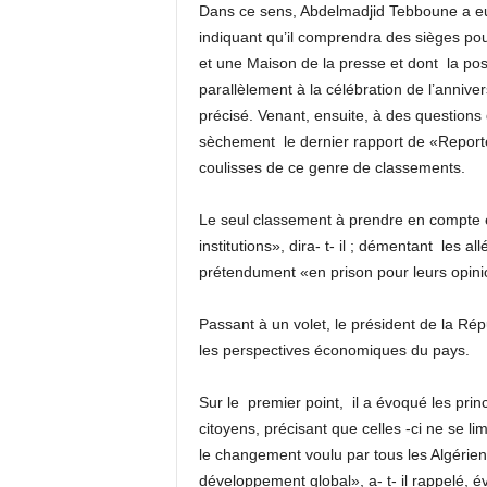
Dans ce sens, Abdelmadjid Tebboune a eu 
indiquant qu’il comprendra des sièges pour
et une Maison de la presse et dont
la pos
parallèlement à la célébration de l’annive
précisé. Venant, ensuite, à des questions 
sèchement
le dernier rapport de «Report
coulisses de ce genre de classements.
Le seul classement à prendre en compte es
institutions», dira- t- il ; démentant
les al
prétendument «en prison pour leurs opinion
Passant à un volet, le président de la Ré
les perspectives économiques du pays.
Sur le
premier point,
il a évoqué les prin
citoyens, précisant que celles -ci ne se li
le changement voulu par tous les Algérie
développement global», a- t- il rappelé, 