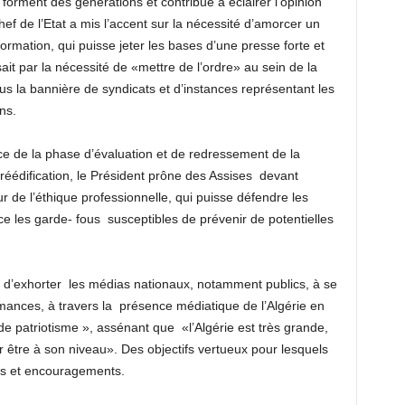
i forment des générations et contribue à éclairer l’opinion
 chef de l’Etat a mis l’accent sur la nécessité d’amorcer un
ormation, qui puisse jeter les bases d’une presse forte et
ait par la nécessité de «mettre de l’ordre» au sein de la
us la bannière de syndicats et d’instances représentant les
ns.
ce de la phase d’évaluation et de redressement de la
réédification, le Président prône des Assises
devant
r de l’éthique professionnelle, qui puisse défendre les
ce les garde- fous
susceptibles de prévenir de potentielles
 d’exhorter
les médias nationaux, notamment publics, à se
mances, à travers la
présence médiatique de l’Algérie en
 de patriotisme », assénant que
«l’Algérie est très grande,
 être à son niveau». Des objectifs vertueux pour lesquels
ens et encouragements.