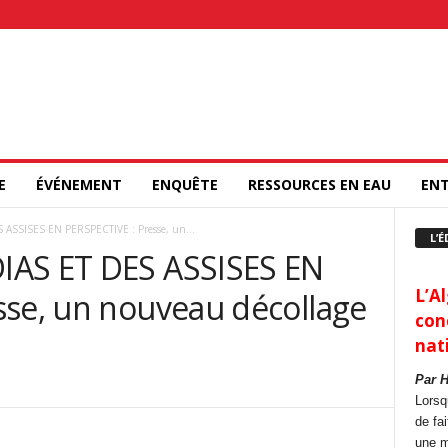
E
ÉVÉNEMENT
ENQUÊTE
RESSOURCES EN EAU
ENT
ASSISES EN PERSPECTIVE : Presse, un...
L’É
IAS ET DES ASSISES EN
L’Al
sse, un nouveau décollage
con
nat
Par 
Lorsq
de fa
une m