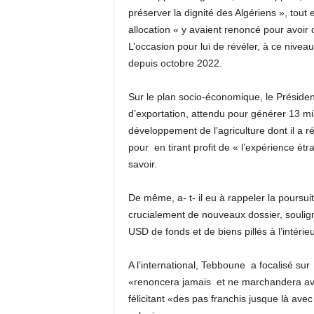
préserver la dignité des Algériens », tout
allocation « y avaient renoncé pour avoir o
L’occasion pour lui de révéler, à ce niveau
depuis octobre 2022.
Sur le plan socio-économique, le Présiden
d’exportation, attendu pour générer 13 mil
développement de l’agriculture dont il a 
pour
en tirant profit de « l’expérience étr
savoir.
De même, a- t- il eu à rappeler la poursui
crucialement de nouveaux dossier, soulig
USD de fonds et de biens pillés à l’intérieur
A l’international, Tebboune
a focalisé sur
«renoncera jamais
et ne marchandera avec
félicitant «des pas franchis jusque là ave